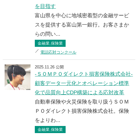
を目指す
富山県を中心に地域密着型の金融サービ
スを提供する富山第一銀行。お客さまか
らの問い...
金融業,保険業
電話応対コンクール
2025.11.26 公開
-ＳＯＭＰＯダイレクト損害保険株式会社-
顧客データ一元化とオペレーション標準
化で品質向上CDP構築による応対改革
自動車保険や火災保険を取り扱うＳＯＭ
ＰＯダイレクト損害保険株式会社。保険
をよりわ...
金融業,保険業