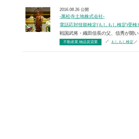
2016.08.26 公開
-萬松寺土地株式会社-
電話応対技能検定(もしもし検定)受
戦国武将・織田信長の父、信秀が開い
不動産業,物品賃貸業
もしもし検定