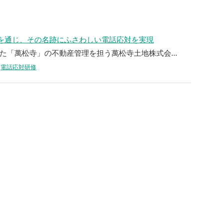
検を通じ、その名跡にふさわしい電話応対を実現
た「萬松寺」の不動産管理を担う萬松寺土地株式会...
電話応対研修