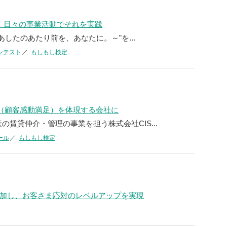
、日々の事業活動でそれを実践
～あしたのあたり前を、あなたに。～”を...
ンテスト
もしもし検定
S（顧客感動満足）を体現する会社に
の賃貸仲介・管理の事業を担う株式会社CIS...
ール
もしもし検定
加し、お客さま応対のレベルアップを実現