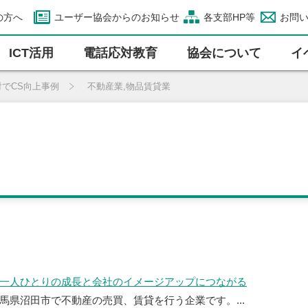
の方へ
ユーザー協会からのお知らせ
各支部HP等
お問
ICT活⽤
電話応対教育
協会について
イ
対でCS向上事例
不動産業,物品賃貸業
一人ひとりの成長と会社のイメージアップにつながる
馬県沼田市で不動産の売買、賃貸を行う企業です。...