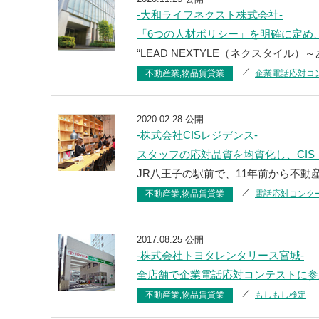
-大和ライフネクスト株式会社-
「6つの人材ポリシー」を明確に定め
“LEAD NEXTYLE（ネクスタイル）
不動産業,物品賃貸業
企業電話応対コ
2020.02.28 公開
-株式会社CISレジデンス-
スタッフの応対品質を均質化し、CI
JR八王子の駅前で、11年前から不動産
不動産業,物品賃貸業
電話応対コンク
2017.08.25 公開
-株式会社トヨタレンタリース宮城-
全店舗で企業電話応対コンテストに参
不動産業,物品賃貸業
もしもし検定