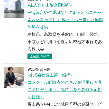
-株式会社山陰合同銀行-
FAQ統合や生成AIなどによるオムニチャ
ネル化を推進し お客さまへ一貫した顧客
体験を提供
島根県、鳥取県を基盤に、山陽、関西、
東京などに拠点を置く広域地方銀行であ
る株式会...
金融業,保険業
2026.05.26 公開
-株式会社富山第一銀行-
コンクール経験者のスキルを活用しお客
さまに寄り添い、気持ちをくみ取る応対
を目指す
富山県を中心に地域密着型の金融サービ