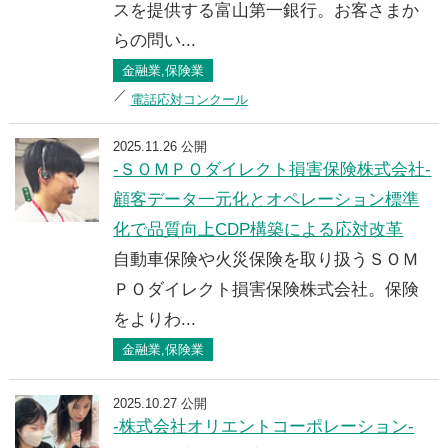
スを提供する富山第一銀行。お客さまか
らの問い...
金融業,保険業
電話応対コンクール
2025.11.26 公開
-ＳＯＭＰＯダイレクト損害保険株式会社-
顧客データ一元化とオペレーション標準
化で品質向上CDP構築による応対改革
自動車保険や火災保険を取り扱うＳＯＭ
ＰＯダイレクト損害保険株式会社。保険
をよりわ...
金融業,保険業
2025.10.27 公開
-株式会社オリエントコーポレーション-