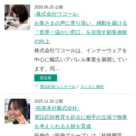
2026.06.25 公開
-株式会社ワコール-
お客さまの声に寄り添い、感動を届ける
「世界一温かい窓口」を目指す顧客体験
の向上
株式会社ワコールは、インナーウェアを
中心に幅広いアパレル事業を展開してい
ます。同...
製造業
電話応対コンクール
もしもし検定
2025.11.26 公開
-拓南本社株式会社-
電話応対教育を起点に相手の立場で物事
を考えられる人材を育成
拓伸会（拓南グループ）は「拓鐵興琉