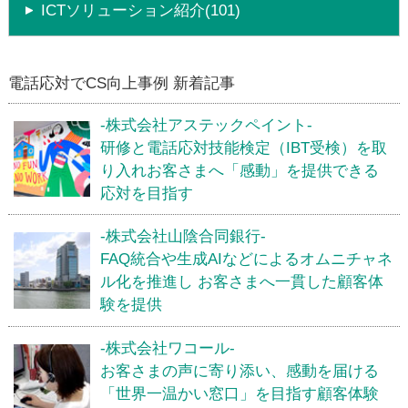
ICTソリューション紹介(101)
電話応対でCS向上事例 新着記事
-株式会社アステックペイント-
研修と電話応対技能検定（IBT受検）を取
り入れお客さまへ「感動」を提供できる
応対を目指す
-株式会社山陰合同銀行-
FAQ統合や生成AIなどによるオムニチャネ
ル化を推進し お客さまへ一貫した顧客体
験を提供
-株式会社ワコール-
お客さまの声に寄り添い、感動を届ける
「世界一温かい窓口」を目指す顧客体験