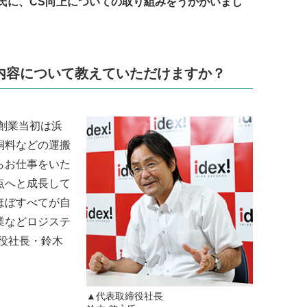
氏に、CS向上についての取り組みをうかがいまし
内容について教えていただけますか？
創業当初は浜
飼料などの運搬
らお仕事をいた
点へと成長して
ほぼすべてが自
業などロジステ
役社長・鈴木
▲代表取締役社長