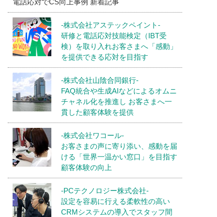
電話応対でCS向上事例 新着記事
-株式会社アステックペイント-
研修と電話応対技能検定（IBT受
検）を取り入れお客さまへ「感動」
を提供できる応対を目指す
-株式会社山陰合同銀行-
FAQ統合や生成AIなどによるオムニ
チャネル化を推進し お客さまへ一
貫した顧客体験を提供
-株式会社ワコール-
お客さまの声に寄り添い、感動を届
ける「世界一温かい窓口」を目指す
顧客体験の向上
-PCテクノロジー株式会社-
設定を容易に行える柔軟性の高い
CRMシステムの導入でスタッフ間