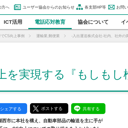
の方へ
ユーザー協会からのお知らせ
各支部HP等
お問
ICT活⽤
電話応対教育
協会について
イ
対でCS向上事例
運輸業,郵便業
-入出運送株式会社-社内、社外
上を実現する『もしもし
ポストする
シェアする
共有する
湖西市に本社を構え、自動車部品の輸送を主に手が