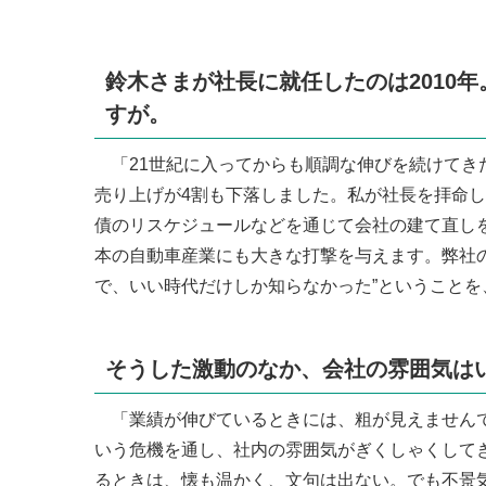
鈴木さまが社長に就任したのは2010
すが。
「21世紀に入ってからも順調な伸びを続けてきた
売り上げが4割も下落しました。私が社長を拝命し
債のリスケジュールなどを通じて会社の建て直し
本の自動車産業にも大きな打撃を与えます。弊社の
で、いい時代だけしか知らなかった”ということを
そうした激動のなか、会社の雰囲気は
「業績が伸びているときには、粗が見えませんで
いう危機を通し、社内の雰囲気がぎくしゃくして
るときは、懐も温かく、文句は出ない。でも不景