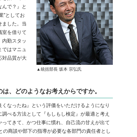
なんで？』と
業”としてお
せました。当
議室を借りて
、内勤スタッ
まではマニュ
応対品質が大
▲統括部長 坂本 宗弘氏
のは、どのようなお考えからですか。
良くなったね』という評価をいただけるようになり
に調べる方法として『もしもし検定』が最適と考え
かってきて、かつ仕事に慣れ、自己流の甘えが出て
まとの商談や部下の指導が必要な各部門の責任者とし