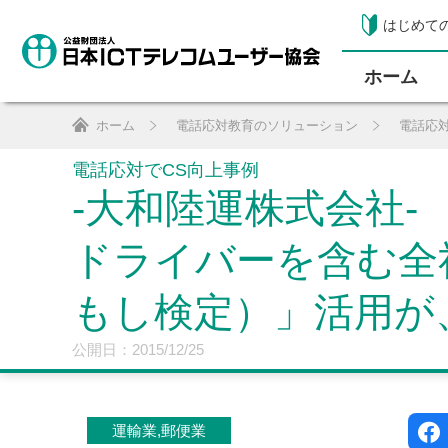
はじめて
ホーム
ホーム
電話応対教育のソリューション
電話応
電話応対でCS向上事例
-大和陸運株式会社-
ドライバーを含む全
もし検定）」活用が
公開日：2015/12/25
運輸業,郵便業