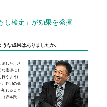
もし検定」が効果を発揮
ような成果はありましたか。
しました。さ
切な指導にも
を行うように
た。外部の講
が加わること
」（坂本氏）