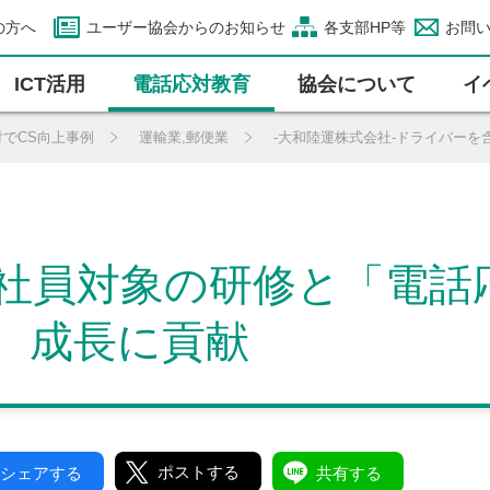
の方へ
ユーザー協会からのお知らせ
各支部HP等
お問
ICT活⽤
電話応対教育
協会について
イ
対でCS向上事例
運輸業,郵便業
-大和陸運株式会社-ドライバー
社員対象の研修と「電話
、成長に貢献
ポストする
シェアする
共有する