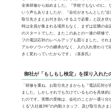
全体研修から始めました。『学校でもないのに、
いう声もありましたが、『会社がきちんとした“企
取引先さまとお付き合いする上で必要』と説き伏
時は全員が集まれる場所もなく、まずは近隣の会
のスタートでした。またこのあとの一連の研修で
フの電話応対のレベルアップも図りました。それ
アルやノウハウの継承がなく、人の入れ替わりで
きく変わっていたからです」（喜多氏）
御社が「もしもし検定」を採り入れた
「研修を重ね、お取引先さまからも『電話応対が
ました。しかしそれでも欠けているものを具体的
たのです。実際の受検は、会社のことが一通り分
くる“入社後3年”の内勤スタッフ、及び取引先さ