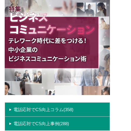
電話応対でCS向上コラム(358)
電話応対でCS向上事例(288)