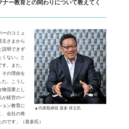
マナー教育との関わりについて教えてく
バーのコミュ
荷主さまから
と説明できず
たくない』と
です。また、
、その理由を
した。こうし
合物流業とし
私が経営の一
ション教育に
▲代表取締役 喜多 祥之氏
く、会社の将
たのです」（喜多氏）