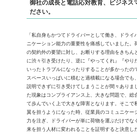
御社の成長と電話応対教育、ビジネス
ださい。
「私自身もかつてドライバーとして働き、ドライ
ニケーション能力の重要性を痛感していました。
の契約外の要望に対し、お断りする理由をきちん
に渋々引き受けたり、逆に『やってくれ』『やり
いったトラブルになったりすることが多かったの
スペースいっぱいに積むと過積載になる場合でも
説明できずに引き受けてしまうことが間々ありま
た現象はコンプライアンス上、大きな問題で、総
て歩んでいく上で大きな障害となります。そこで
翼を担うようになった時、従業員のコミュニケー
力を注ぎ、ドライバーが単に荷物を運ぶだけでな
来を担う人材に変われることを証明すると決意し