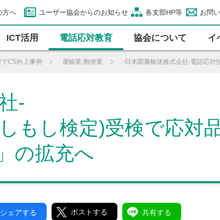
の方へ
ユーザー協会からのお知らせ
各支部HP等
お問
ICT活⽤
電話応対教育
協会について
イ
対でCS向上事例
運輸業,郵便業
-日本図書輸送株式会社-電話応対
社-
もしもし検定)受検で応対
」の拡充へ
ポストする
シェアする
共有する