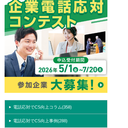
電話応対でCS向上コラム(358)
電話応対でCS向上事例(288)