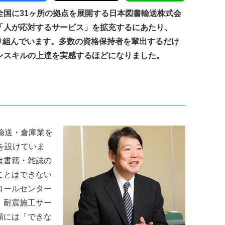
全国に31ヶ所の拠点を展開する日本図書輸送株式会
「人が応対するサービス」を拡充するにあたり、
取り組んでいます。多数の資格保持者を輩出するだけ
ンスキルの上達を実感するほどになりました。
般輸送・倉庫業を
を設けていま
は書籍・雑誌の
ことはできない
コールセンター
、耐震施工サー
頼には「できな