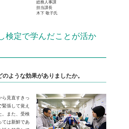
総務人事課
担当課長
木下 敬子氏
し検定で学んだことが活か
どのような効果がありましたか。
から見直すきっ
で緊張して覚え
た。また、受検
っては新鮮であ