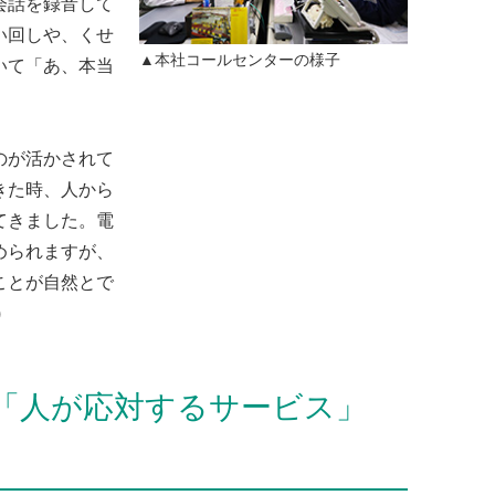
会話を録音して
い回しや、くせ
▲本社コールセンターの様子
いて「あ、本当
のが活かされて
きた時、人から
てきました。電
められますが、
ことが自然とで
)
「人が応対するサービス」