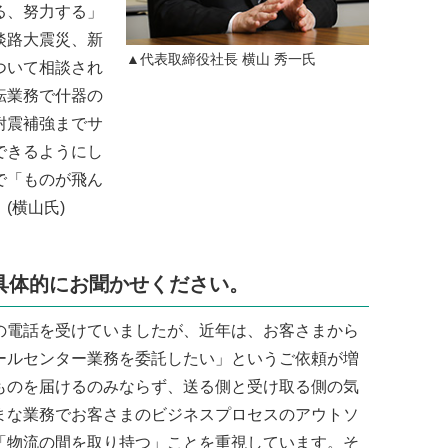
る、努力する」
淡路大震災、新
▲代表取締役社長 横山 秀一氏
ついて相談され
転業務で什器の
耐震補強までサ
できるようにし
で「ものが飛ん
(横山氏)
具体的にお聞かせください。
電話を受けていましたが、近年は、お客さまから
ールセンター業務を委託したい」というご依頼が増
ものを届けるのみならず、送る側と受け取る側の気
まな業務でお客さまのビジネスプロセスのアウトソ
「物流の間を取り持つ」ことを重視しています。そ