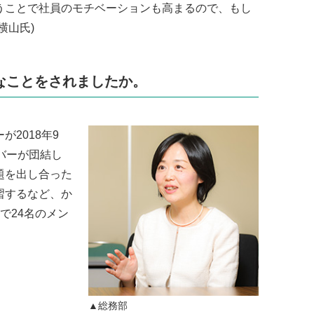
うことで社員のモチベーションも高まるので、もし
横山氏)
なことをされましたか。
2018年9
バーが団結し
題を出し合った
習するなど、か
で24名のメン
▲総務部