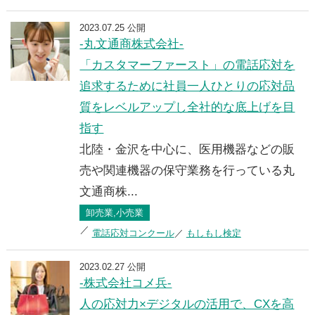
2023.07.25 公開
-丸文通商株式会社-
「カスタマーファースト」の電話応対を
追求するために社員一人ひとりの応対品
質をレベルアップし全社的な底上げを目
指す
北陸・金沢を中心に、医用機器などの販
売や関連機器の保守業務を行っている丸
文通商株...
卸売業,小売業
電話応対コンクール
もしもし検定
2023.02.27 公開
-株式会社コメ兵-
人の応対力×デジタルの活用で、CXを高