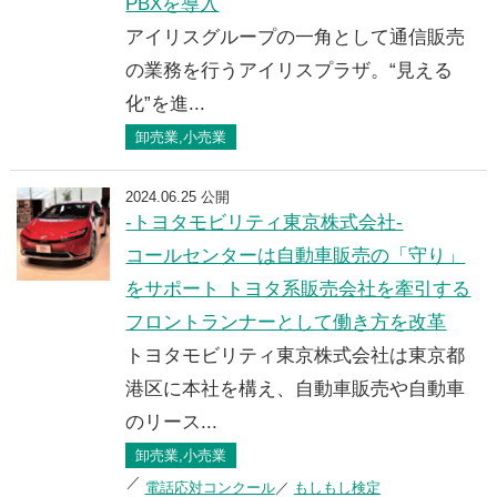
PBXを導入
アイリスグループの一角として通信販売
の業務を行うアイリスプラザ。“見える
化”を進...
卸売業,小売業
2024.06.25 公開
-トヨタモビリティ東京株式会社-
コールセンターは自動車販売の「守り」
をサポート トヨタ系販売会社を牽引する
フロントランナーとして働き方を改革
トヨタモビリティ東京株式会社は東京都
港区に本社を構え、自動車販売や自動車
のリース...
卸売業,小売業
電話応対コンクール
もしもし検定