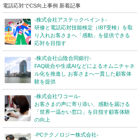
電話応対でCS向上事例 新着記事
-株式会社アステックペイント-
研修と電話応対技能検定（IBT受検）を取
り入れお客さまへ「感動」を提供できる
応対を目指す
-株式会社山陰合同銀行-
FAQ統合や生成AIなどによるオムニチャネ
ル化を推進し お客さまへ一貫した顧客体
験を提供
-株式会社ワコール-
お客さまの声に寄り添い、感動を届ける
「世界一温かい窓口」を目指す顧客体験
の向上
-PCテクノロジー株式会社-