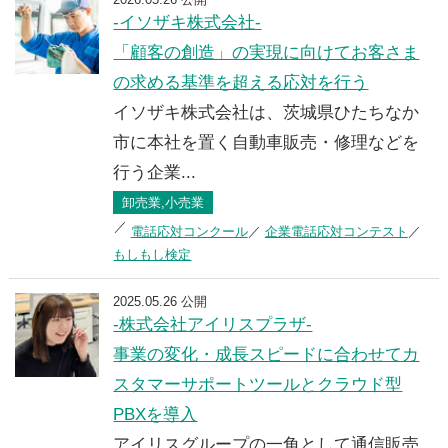
-イソザキ株式会社-
「顧客の創造」の実現に向けてお客さま
の求める基準を超える応対を行う
イソザキ株式会社は、茨城県ひたちなか
市に本社を置く自動車販売・修理などを
行う企業...
卸売業,小売業
電話応対コンクール
企業電話応対コンテスト
もしもし検定
2025.05.26 公開
-株式会社アイリスプラザ-
事業の変化・成長スピードに合わせてカ
スタマーサポートツールとクラウド型
PBXを導入
アイリスグループの一角として通信販売