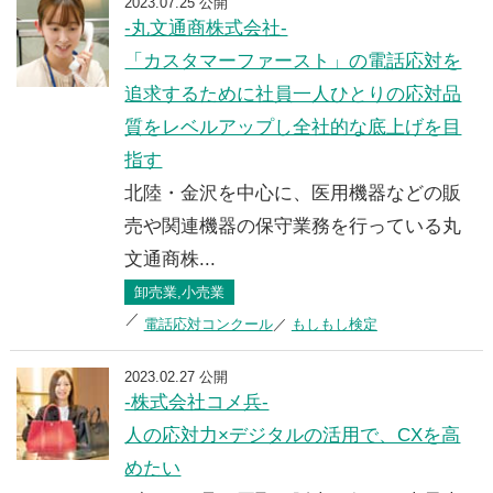
2023.07.25 公開
-丸文通商株式会社-
「カスタマーファースト」の電話応対を
追求するために社員一人ひとりの応対品
質をレベルアップし全社的な底上げを目
指す
北陸・金沢を中心に、医用機器などの販
売や関連機器の保守業務を行っている丸
文通商株...
卸売業,小売業
電話応対コンクール
もしもし検定
2023.02.27 公開
-株式会社コメ兵-
人の応対力×デジタルの活用で、CXを高
めたい