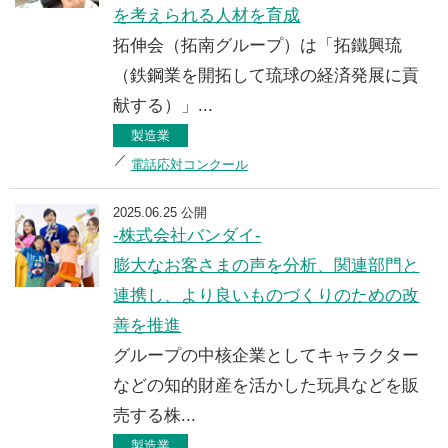
を考えられる人材を育成
拓伸会（拓南グループ）は「拓鐵興琉
（鉄鋼業を開拓して琉球の経済発展に貢
献する）」...
製造業
電話応対コンクール
2025.06.25 公開
-株式会社バンダイ-
膨大なお客さまの声を分析、関連部門と
連携し、より良いものづくりのための改
善を推進
グループの中核企業としてキャラクター
などの知的財産を活かした玩具などを販
売する株...
製造業