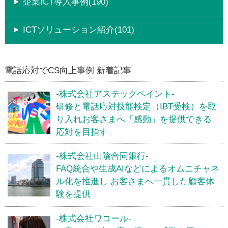
企業ICT導入事例(190)
ICTソリューション紹介(101)
電話応対でCS向上事例 新着記事
-株式会社アステックペイント-
研修と電話応対技能検定（IBT受検）を取
り入れお客さまへ「感動」を提供できる
応対を目指す
-株式会社山陰合同銀行-
FAQ統合や生成AIなどによるオムニチャネ
ル化を推進し お客さまへ一貫した顧客体
験を提供
-株式会社ワコール-