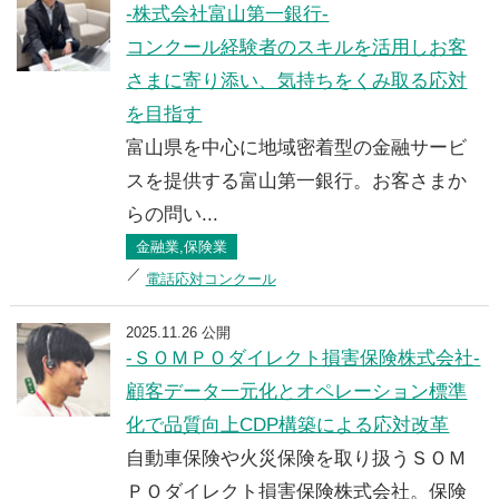
-株式会社富山第一銀行-
コンクール経験者のスキルを活用しお客
さまに寄り添い、気持ちをくみ取る応対
を目指す
富山県を中心に地域密着型の金融サービ
スを提供する富山第一銀行。お客さまか
らの問い...
金融業,保険業
電話応対コンクール
2025.11.26 公開
-ＳＯＭＰＯダイレクト損害保険株式会社-
顧客データ一元化とオペレーション標準
化で品質向上CDP構築による応対改革
自動車保険や火災保険を取り扱うＳＯＭ
ＰＯダイレクト損害保険株式会社。保険