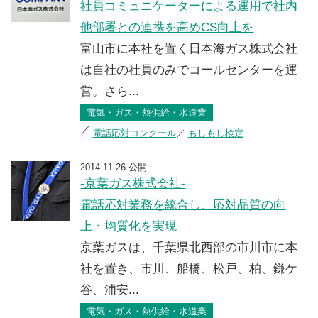
社員コミュニケーターによる運用で社内
他部署との連携を高めCS向上を
富山市に本社を置く日本海ガス株式会社
は自社の社員のみでコールセンターを運
営。さら...
電気・ガス・熱供給・水道業
電話応対コンクール
もしもし検定
2014.11.26 公開
-京葉ガス株式会社-
電話応対業務を統合し、応対品質の向
上・均質化を実現
京葉ガスは、千葉県北西部の市川市に本
社を置き、市川、船橋、松戸、柏、鎌ケ
谷、浦安...
電気・ガス・熱供給・水道業