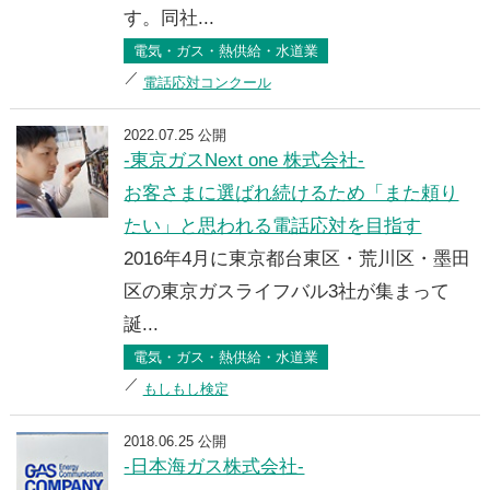
す。同社...
電気・ガス・熱供給・水道業
電話応対コンクール
2022.07.25 公開
-東京ガスNext one 株式会社-
お客さまに選ばれ続けるため「また頼り
たい」と思われる電話応対を目指す
2016年4月に東京都台東区・荒川区・墨田
区の東京ガスライフバル3社が集まって
誕...
電気・ガス・熱供給・水道業
もしもし検定
2018.06.25 公開
-日本海ガス株式会社-