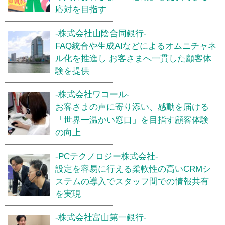
応対を目指す
-株式会社山陰合同銀行-
FAQ統合や生成AIなどによるオムニチャネ
ル化を推進し お客さまへ一貫した顧客体
験を提供
-株式会社ワコール-
お客さまの声に寄り添い、感動を届ける
「世界一温かい窓口」を目指す顧客体験
の向上
-PCテクノロジー株式会社-
設定を容易に行える柔軟性の高いCRMシ
ステムの導入でスタッフ間での情報共有
を実現
-株式会社富山第一銀行-