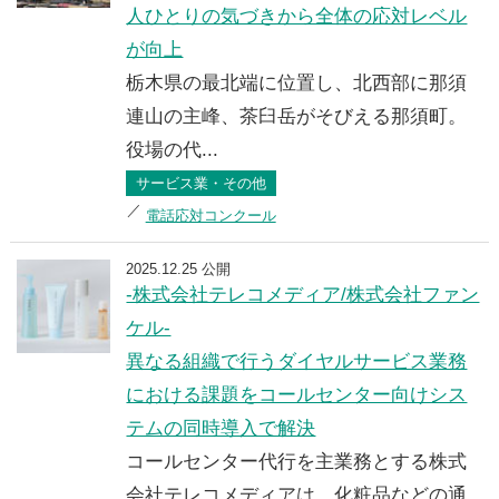
人ひとりの気づきから全体の応対レベル
が向上
栃木県の最北端に位置し、北西部に那須
連山の主峰、茶臼岳がそびえる那須町。
役場の代...
サービス業・その他
電話応対コンクール
2025.12.25 公開
-株式会社テレコメディア/株式会社ファン
ケル-
異なる組織で行うダイヤルサービス業務
における課題をコールセンター向けシス
テムの同時導入で解決
コールセンター代行を主業務とする株式
会社テレコメディアは、化粧品などの通