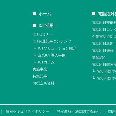
ホーム
電話応対
電話応対技能
ICT活用
電話応対コン
ICTセミナー
企業電話応対
ICT関連記事コンテンツ
電話応対診断
ICTソリューション紹介
電話応対研修
企業ICT導入事例
講師紹介
ICTコラム
電話応対関連
実施事業
電話応対で
特集記事
電話応対で
お役立ち資料
情報セキュリティポリシー
特定商取引法に関する表記
関連