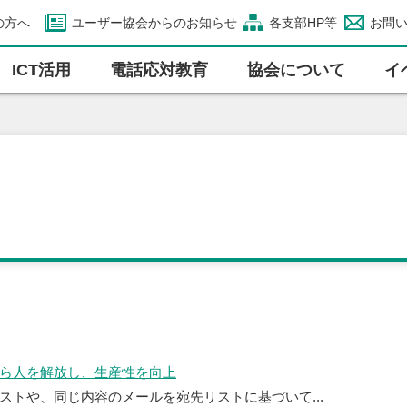
の方へ
ユーザー協会からのお知らせ
各支部HP等
お問
ICT活⽤
電話応対教育
協会について
イ
から人を解放し、生産性を向上
ストや、同じ内容のメールを宛先リストに基づいて...