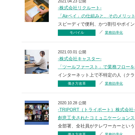
2021.04.23 公開
-株式会社リクルート-
「Airペイ」の仕組みと、そのメリッ
スピーディで便利、かつ割引やポイン
モバイル
業務効率化
2021.03.01 公開
-株式会社キャスター-
「ツールファースト」で業務フローを
インターネット上で不特定の人（クラ
働き方改革
業務効率化
2020.10.28 公開
-TRIPORT（トライポート）株式会社-
創意工夫されたコミュニケーションス
全部署、全社員がテレワーカーというTR
働き方改革
業務効率化