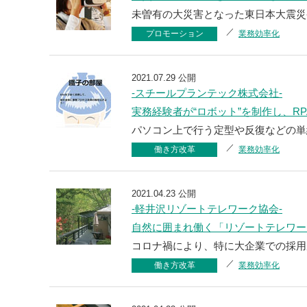
未曽有の大災害となった東日本大震災発
プロモーション
業務効率化
2021.07.29 公開
-スチールプランテック株式会社-
実務経験者が“ロボット”を制作し、R
パソコン上で行う定型や反復などの単
働き方改革
業務効率化
2021.04.23 公開
-軽井沢リゾートテレワーク協会-
自然に囲まれ働く「リゾートテレワー
コロナ禍により、特に大企業での採用
働き方改革
業務効率化