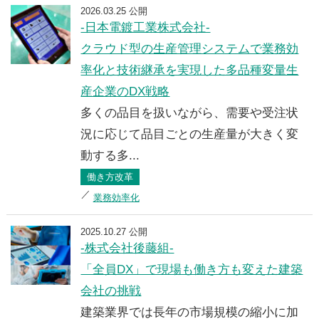
2026.03.25 公開
-日本電鍍工業株式会社-
クラウド型の生産管理システムで業務効
率化と技術継承を実現した多品種変量生
産企業のDX戦略
多くの品目を扱いながら、需要や受注状
況に応じて品目ごとの生産量が大きく変
動する多...
働き方改革
業務効率化
2025.10.27 公開
-株式会社後藤組-
「全員DX」で現場も働き方も変えた建築
会社の挑戦
建築業界では長年の市場規模の縮小に加