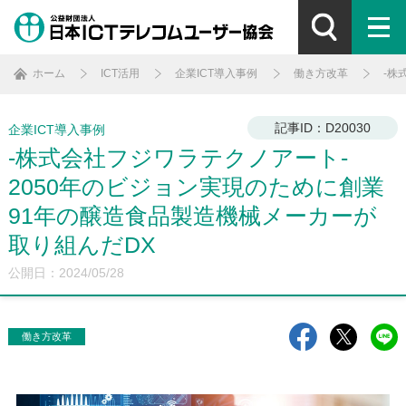
ホーム
ICT活用
企業ICT導入事例
働き方改革
-株
記事ID：D20030
企業ICT導入事例
-株式会社フジワラテクノアート-
2050年のビジョン実現のために創業
91年の醸造食品製造機械メーカーが
取り組んだDX
公開日：2024/05/28
働き方改革