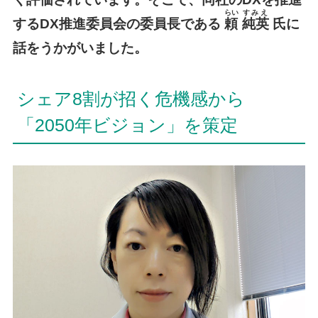
らい
すみえ
するDX推進委員会の委員長である
頼
純英
氏に
話をうかがいました。
シェア8割が招く危機感から
「2050年ビジョン」を策定