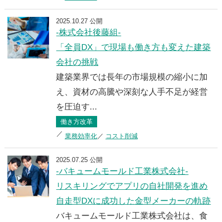
2025.10.27 公開
-株式会社後藤組-
「全員DX」で現場も働き方も変えた建築
会社の挑戦
建築業界では長年の市場規模の縮小に加
え、資材の高騰や深刻な人手不足が経営
を圧迫す...
働き方改革
業務効率化
コスト削減
2025.07.25 公開
-バキュームモールド工業株式会社-
リスキリングでアプリの自社開発を進め
自走型DXに成功した金型メーカーの軌跡
バキュームモールド工業株式会社は、食