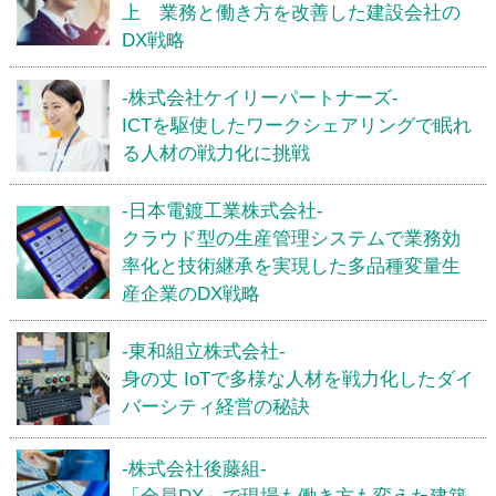
上 業務と働き方を改善した建設会社の
DX戦略
-株式会社ケイリーパートナーズ-
ICTを駆使したワークシェアリングで眠れ
る人材の戦力化に挑戦
-日本電鍍工業株式会社-
クラウド型の生産管理システムで業務効
率化と技術継承を実現した多品種変量生
産企業のDX戦略
-東和組立株式会社-
身の丈 IoTで多様な人材を戦力化したダイ
バーシティ経営の秘訣
-株式会社後藤組-