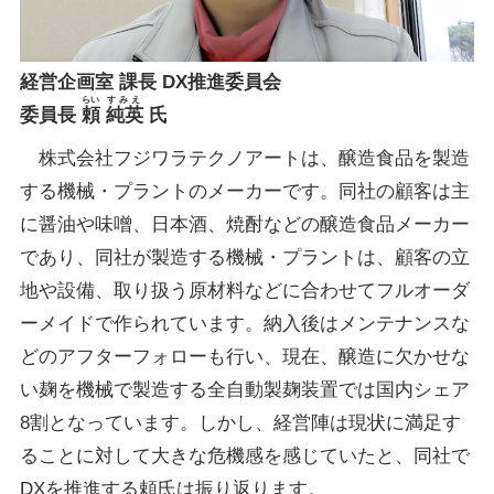
経営企画室 課長 DX推進委員会
らい
すみえ
委員長
頼
純英
氏
株式会社フジワラテクノアートは、醸造食品を製造
する機械・プラントのメーカーです。同社の顧客は主
に醤油や味噌、日本酒、焼酎などの醸造食品メーカー
であり、同社が製造する機械・プラントは、顧客の立
地や設備、取り扱う原材料などに合わせてフルオーダ
ーメイドで作られています。納入後はメンテナンスな
どのアフターフォローも行い、現在、醸造に欠かせな
い麹を機械で製造する全自動製麹装置では国内シェア
8割となっています。しかし、経営陣は現状に満足す
ることに対して大きな危機感を感じていたと、同社で
DXを推進する頼氏は振り返ります。