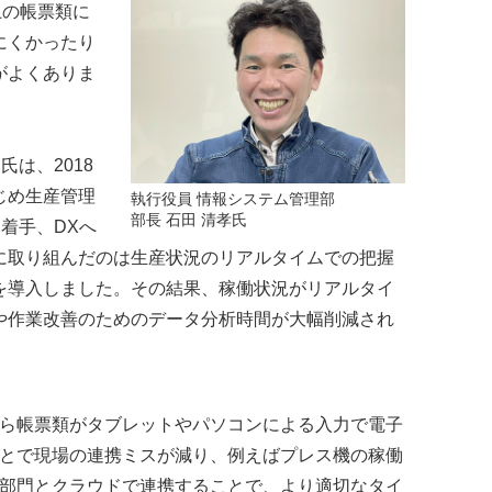
上の帳票類に
にくかったり
がよくありま
は、2018
じめ生産管理
執行役員 情報システム管理部
部長 石田 清孝氏
着手、DXへ
に取り組んだのは生産状況のリアルタイムでの把握
を導入しました。その結果、稼働状況がリアルタイ
や作業改善のためのデータ分析時間が大幅削減され
ら帳票類がタブレットやパソコンによる入力で電子
とで現場の連携ミスが減り、例えばプレス機の稼働
部門とクラウドで連携することで、より適切なタイ