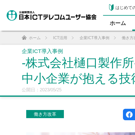
はじめて
ホーム
ホーム
ICT活用
企業ICT導入事例
働き方
企業ICT導入事例
-株式会社樋口製作所
中小企業が抱える技
公開日：2023/05/25
働き方改革