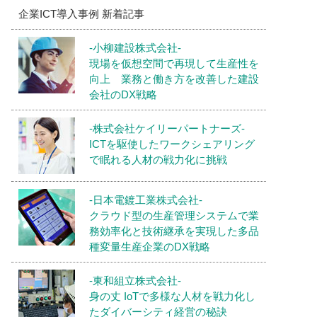
企業ICT導入事例 新着記事
-小柳建設株式会社-
現場を仮想空間で再現して生産性を
向上 業務と働き方を改善した建設
会社のDX戦略
-株式会社ケイリーパートナーズ-
ICTを駆使したワークシェアリング
で眠れる人材の戦力化に挑戦
-日本電鍍工業株式会社-
クラウド型の生産管理システムで業
務効率化と技術継承を実現した多品
種変量生産企業のDX戦略
-東和組立株式会社-
身の丈 IoTで多様な人材を戦力化し
たダイバーシティ経営の秘訣