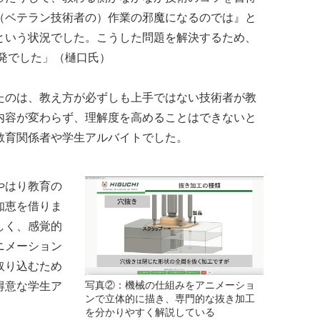
（ベテラン技術者の）作業の邪魔になるのでは』と
という状況でした。こうした問題を解決するため、
開発でした」（樋口氏）
のは、教え方が必ずしも上手ではない技術者が教
内容が変わらず、理解度を高めることはできないと
教育関係者や学生アルバイトでした。
やはり教育の
知恵を借りま
しく、感覚的
ニメーション
取り込むため
写真②：機械の仕組みをアニメーショ
得意な学生ア
ンで立体的に描き、専門的な抜き加工
を分かりやすく解説している