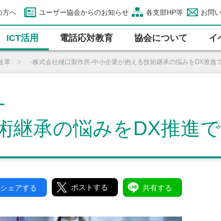
の方へ
ユーザー協会からのお知らせ
各支部HP等
お問
ICT活⽤
電話応対教育
協会について
イ
改革
-株式会社樋口製作所-中小企業が抱える技術継承の悩みをDX推進
-
術継承の悩みをDX推進
ポストする
シェアする
共有する