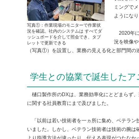
ミングでメ
ようになり
写真①：作業現場のモニターで作業状
況を確認。社内のシステムは すべてダ
2020年
ッシュボードを介して照会でき、タブ
況を映像や
レットで更新できる
（写真①）を設置し、業務の見える化と部門間の
学生との協業で誕生したア
樋口製作所のDXは、業務効率化にとどまらず、
に関する社員教育にまで及びました。
「以前は若い技術者を一ヵ所に集め、ベテラン技
いました。しかし、ベテラン技術者は技術の腕は
より指導方法が違ったり、伝える表現がつたなか