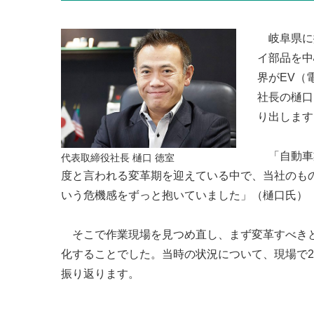
岐阜県に
イ部品を中
界がEV（
社長の樋口
り出します
「自動車
代表取締役社長 樋口 徳室
度と言われる変革期を迎えている中で、当社のも
いう危機感をずっと抱いていました」（樋口氏）
そこで作業現場を見つめ直し、まず変革すべきと
化することでした。当時の状況について、現場で
振り返ります。