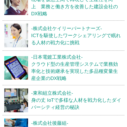
上 業務と働き方を改善した建設会社の
DX戦略
-株式会社ケイリーパートナーズ-
ICTを駆使したワークシェアリングで眠れ
る人材の戦力化に挑戦
-日本電鍍工業株式会社-
クラウド型の生産管理システムで業務効
率化と技術継承を実現した多品種変量生
産企業のDX戦略
-東和組立株式会社-
身の丈 IoTで多様な人材を戦力化したダイ
バーシティ経営の秘訣
-株式会社後藤組-