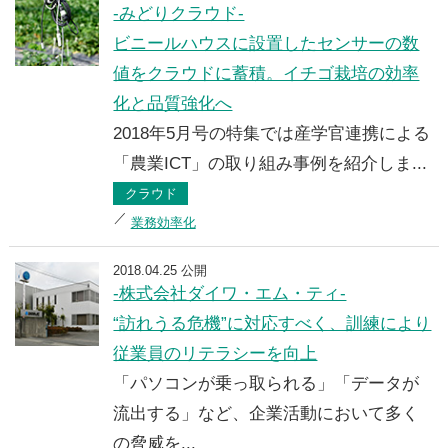
-みどりクラウド-
ビニールハウスに設置したセンサーの数
値をクラウドに蓄積。イチゴ栽培の効率
化と品質強化へ
2018年5月号の特集では産学官連携による
「農業ICT」の取り組み事例を紹介しま...
クラウド
業務効率化
2018.04.25 公開
-株式会社ダイワ・エム・ティ-
“訪れうる危機”に対応すべく、訓練により
従業員のリテラシーを向上
「パソコンが乗っ取られる」「データが
流出する」など、企業活動において多く
の脅威を...