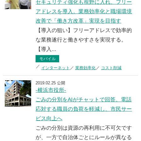
セキュリティ強化も視野に入れ、フリー
アドレスを導入。業務効率化と職場環境
改善で「働き方改革」実現を目指す
【導入の狙い】フリーアドレスで効率的
な業務遂行と働きやすさを実現する。
【導入...
モバイル
インターネット
業務効率化
コスト削減
2019.02.25 公開
-横浜市役所-
ごみの分別をAIがチャットで回答。電話
応対する職員の負荷を軽減し、市民サー
ビス向上へ
ごみの分別は資源の再利用に不可欠です
が、一方で自治体ごとにルールが異なる