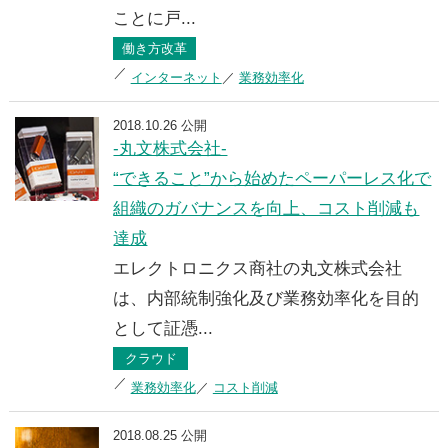
ことに戸...
働き方改革
インターネット
業務効率化
2018.10.26 公開
-丸文株式会社-
“できること”から始めたペーパーレス化で
組織のガバナンスを向上、コスト削減も
達成
エレクトロニクス商社の丸文株式会社
は、内部統制強化及び業務効率化を目的
として証憑...
クラウド
業務効率化
コスト削減
2018.08.25 公開