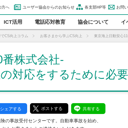
の方へ
ユーザー協会からのお知らせ
各支部HP等
お問
ICT活⽤
電話応対教育
協会について
イ
対でCS向上コラム
お客さまから学ぶCS向上
東京海上日動安心11
0番株式会社-
本位の対応をするために必
ポストする
シェアする
共有する
保険の事故受付センターです。自動車事故を始め、