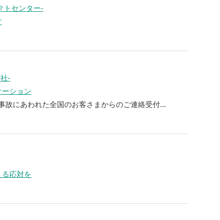
クトセンター-
す
社-
ケーション
事故にあわれた全国のお客さまからのご連絡受付...
える応対を