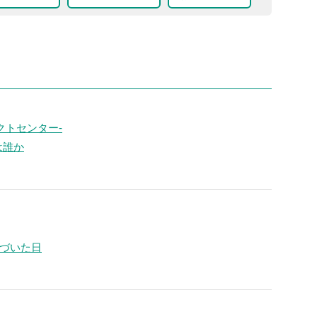
クトセンター-
は誰か
気づいた日