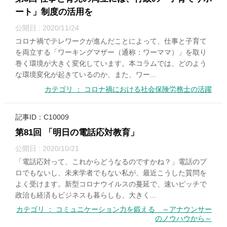
ート」制度の活用を
公開日 : 2020/11/24
コロナ禍でテレワークが進んだことによって、仕事と子育て
を両立する「ワーキングマザー（通称：ワーママ）」を取り
巻く環境が大きく変化しています。本コラムでは、どのよう
な環境変化が起きているのか、また、ワー...
カテゴリ ： コロナ禍における社会保険労務士の活躍
記事ID：C10009
第81回 「明日の電話応対教育」
公開日 : 2020/10/21
「電話応対って、これからどうなるのですかね？」電話のプ
ロでもないし、未来学者でもない私が、最近こうした質問を
よく受けます。新型コロナウイルスの蔓延で、速いピッチで
政治も経済もビジネスも暮らしも、大きく...
カテゴリ ： コミュニケーション力を鍛える ～アナウンサー
のノウハウから～