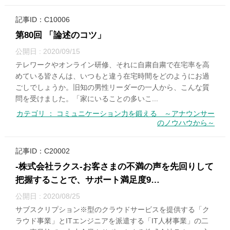
記事ID：C10006
第80回 「論述のコツ」
公開日 : 2020/09/15
テレワークやオンライン研修、それに自粛自粛で在宅率を高
めている皆さんは、いつもと違う在宅時間をどのようにお過
ごしでしょうか。旧知の男性リーダーの一人から、こんな質
問を受けました。「家にいることの多いこ...
カテゴリ ： コミュニケーション力を鍛える ～アナウンサー
のノウハウから～
記事ID：C20002
-株式会社ラクス-お客さまの不満の声を先回りして
把握することで、サポート満足度9…
公開日 : 2020/08/25
サブスクリプション※型のクラウドサービスを提供する「ク
ラウド事業」とITエンジニアを派遣する「IT人材事業」の二