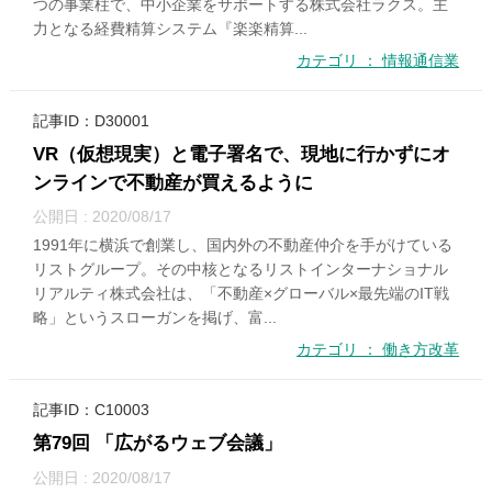
つの事業柱で、中小企業をサポートする株式会社ラクス。主
力となる経費精算システム『楽楽精算...
カテゴリ ： 情報通信業
記事ID：D30001
VR（仮想現実）と電子署名で、現地に行かずにオ
ンラインで不動産が買えるように
公開日 : 2020/08/17
1991年に横浜で創業し、国内外の不動産仲介を手がけている
リストグループ。その中核となるリストインターナショナル
リアルティ株式会社は、「不動産×グローバル×最先端のIT戦
略」というスローガンを掲げ、富...
カテゴリ ： 働き方改革
記事ID：C10003
第79回 「広がるウェブ会議」
公開日 : 2020/08/17