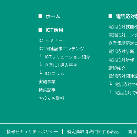
ホーム
電話応対
電話応対技能
ICT活用
電話応対コン
ICTセミナー
企業電話応対
ICT関連記事コンテンツ
電話応対診断
ICTソリューション紹介
電話応対研修
企業ICT導入事例
講師紹介
ICTコラム
電話応対関連
実施事業
電話応対で
特集記事
電話応対で
お役立ち資料
情報セキュリティポリシー
特定商取引法に関する表記
関連