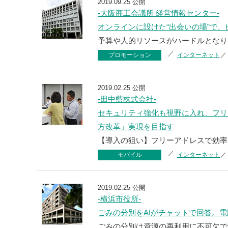
2019.09.25 公開
-大阪商工会議所 経営情報センター-
オンラインに設けた“出会いの場”で
予算や人的リソースがハードルとなり
プロモーション
インターネット
2019.02.25 公開
-田中藍株式会社-
セキュリティ強化も視野に入れ、フリ
方改革」実現を目指す
【導入の狙い】フリーアドレスで効率的
モバイル
インターネット
2019.02.25 公開
-横浜市役所-
ごみの分別をAIがチャットで回答。
ごみの分別は資源の再利用に不可欠で