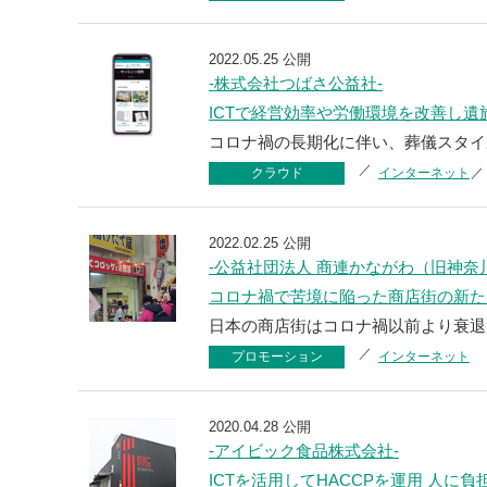
2022.05.25 公開
-株式会社つばさ公益社-
ICTで経営効率や労働環境を改善し
コロナ禍の長期化に伴い、葬儀スタイ
クラウド
インターネット
2022.02.25 公開
-公益社団法人 商連かながわ（旧神奈
コロナ禍で苦境に陥った商店街の新た
日本の商店街はコロナ禍以前より衰退
プロモーション
インターネット
2020.04.28 公開
-アイビック食品株式会社-
ICTを活用してHACCPを運用 人に