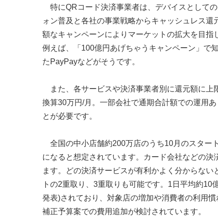
特にQRコード決済事業者は、デバイスとしての
ォン普及と各社の事業戦略からキャッシュレス還
額なキャンペーンによりマーケットの拡大を目指
例えば、「100億円あげちゃうキャンペーン」で
たPayPayなどがそうです。
また、各サービスや決済事業者別に還元額に上限(ク
換算30万円/月。一部会社で通期合計額での運用
とが必要です。
全国の中小店舗約200万店のうち10月のスタート
になると想定されています。カード会社などの決済事業
ます。どの決済サービスが有利かよく分からない
トの2重取り、3重取りも可能です。1日平均約10億
発表)されており、対象店の増加や消費者の利用
補正予算案での費用追加が検討されています。