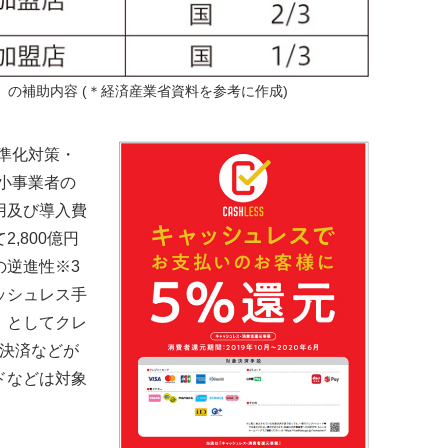
の補助内容 (＊経済産業省資料を参考に作成)
準化対策・
小事業者の
用及び導入費
,800億円
の逆進性※3
ッシュレス手
」としてクレ
R決済などが
ドなどは対象