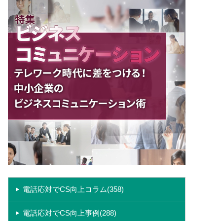
電話応対でCS向上コラム(358)
電話応対でCS向上事例(288)