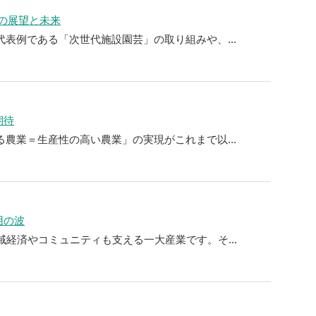
らの展望と未来
表例である「次世代施設園芸」の取り組みや、...
期待
る農業＝生産性の高い農業」の実現がこれまで以...
用の波
域経済やコミュニティも支える一大産業です。そ...