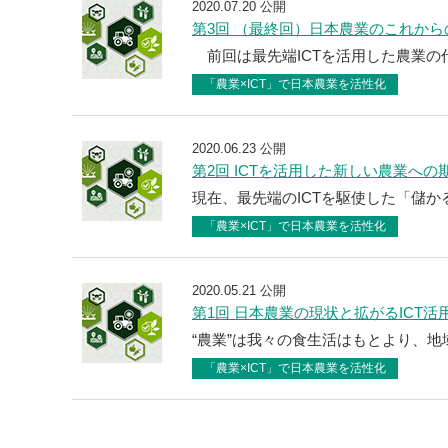
2020.07.20 公開
第3回 （最終回）日本農業のこれか
前回は最先端ICTを活用した農業の代
「農業×ICT」で日本農業を活性化
2020.06.23 公開
第2回 ICTを活用した新しい農業への
現在、最先端のICTを駆使した「儲か
「農業×ICT」で日本農業を活性化
2020.05.21 公開
第1回 日本農業の現状と拡がるICT活
“農業”は我々の食生活はもとより、地
「農業×ICT」で日本農業を活性化