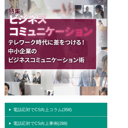
電話応対でCS向上コラム(358)
電話応対でCS向上事例(288)