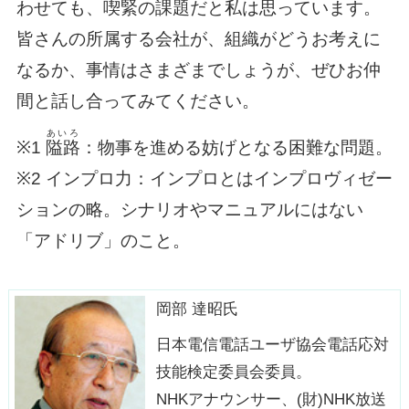
わせても、喫緊の課題だと私は思っています。
皆さんの所属する会社が、組織がどうお考えに
なるか、事情はさまざまでしょうが、ぜひお仲
間と話し合ってみてください。
あいろ
※1
隘路
：物事を進める妨げとなる困難な問題。
※2 インプロ力：インプロとはインプロヴィゼー
ションの略。シナリオやマニュアルにはない
「アドリブ」のこと。
岡部 達昭氏
日本電信電話ユーザ協会電話応対
技能検定委員会委員。
NHKアナウンサー、(財)NHK放送