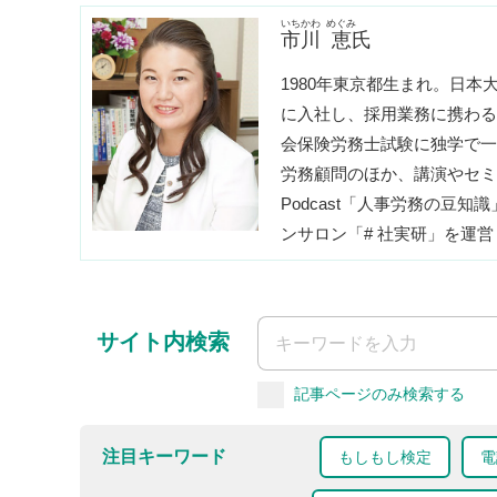
いちかわ
めぐみ
市川
恵
氏
1980年東京都生まれ。日
に入社し、採用業務に携わる
会保険労務士試験に独学で一
労務顧問のほか、講演やセミ
Podcast「人事労務の豆知
ンサロン「# 社実研」を運
サイト内検索
記事ページのみ検索する
注目キーワード
もしもし検定
電