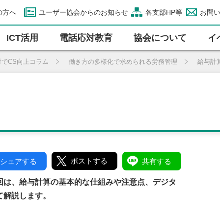
の方へ
ユーザー協会からのお知らせ
各支部HP等
お問
ICT活⽤
電話応対教育
協会について
イ
対でCS向上コラム
働き方の多様化で求められる労務管理
給与計
ポストする
シェアする
共有する
回は、給与計算の基本的な仕組みや注意点、デジタ
て解説します。