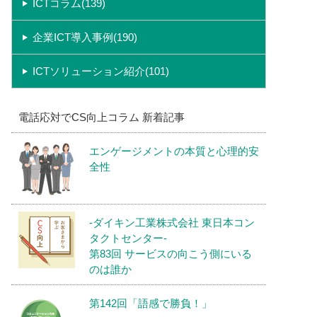
ICTコラム(139)
企業ICT導入事例(190)
ICTソリューション紹介(101)
電話応対でCS向上コラム 新着記事
エンゲージメントの本質と心理的安
全性
-ダイキン工業株式会社 東日本コン
タクトセンター-
第83回 サービスの向こう側にいる
のは誰か
第142回「語感で勝負！」