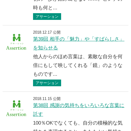
時も何と...
アサーション
2018.12.17 公開
第39回 相手の「魅力」や「すばらしさ」
を知らせる
他人からのほめ言葉は、素敵な自分を何
倍にもして映してくれる「鏡」のような
ものです...
アサーション
2018.11.15 公開
第38回 感謝の気持ちをいろいろな言葉に
託す
100％OKでなくても、自分の積極的な気