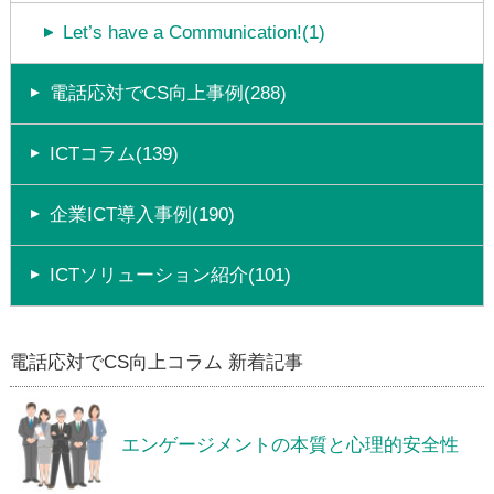
Let’s have a Communication!(1)
電話応対でCS向上事例(288)
ICTコラム(139)
企業ICT導入事例(190)
ICTソリューション紹介(101)
電話応対でCS向上コラム 新着記事
エンゲージメントの本質と心理的安全性