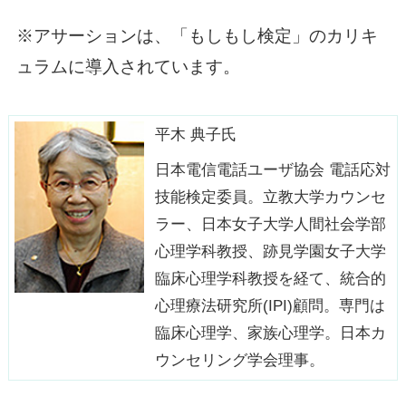
※アサーションは、「もしもし検定」のカリキ
ュラムに導入されています。
平木 典子氏
日本電信電話ユーザ協会 電話応対
技能検定委員。立教大学カウンセ
ラー、日本女子大学人間社会学部
心理学科教授、跡見学園女子大学
臨床心理学科教授を経て、統合的
心理療法研究所(IPI)顧問。専門は
臨床心理学、家族心理学。日本カ
ウンセリング学会理事。