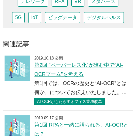
テレワーク
RPA
VR
メタバース
5G
IoT
ビッグデータ
デジタルヘルス
関連記事
2019.10.18 公開
第2回 “ペーパーレス化”が進む中で“AI-
OCRブーム”を考える
第1回では、OCRの歴史と“AI-OCR”とは
何か、についてお伝えいたしました。...
AI-OCRがもたらすオフィス業務改革
2019.09.17 公開
第1回 RPAと一緒に語られる、AI-OCRと
は？