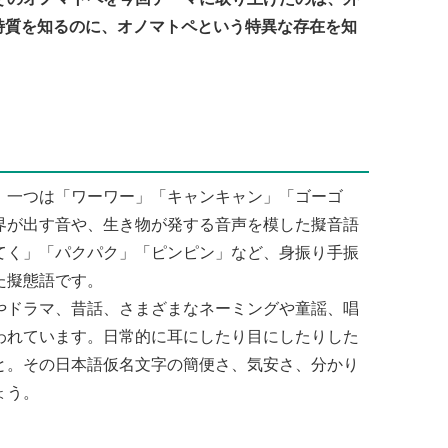
特質を知るのに、オノマトペという特異な存在を知
一つは「ワーワー」「キャンキャン」「ゴーゴ
界が出す音や、生き物が発する音声を模した擬音語
てく」「パクパク」「ピンピン」など、身振り手振
た擬態語です。
ドラマ、昔話、さまざまなネーミングや童謡、唱
われています。日常的に耳にしたり目にしたりした
と。その日本語仮名文字の簡便さ、気安さ、分かり
ょう。