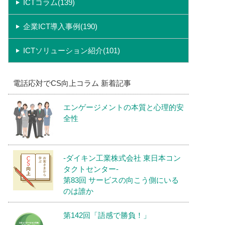
ICTコラム(139)
企業ICT導入事例(190)
ICTソリューション紹介(101)
電話応対でCS向上コラム 新着記事
エンゲージメントの本質と心理的安
全性
-ダイキン工業株式会社 東日本コン
タクトセンター-
第83回 サービスの向こう側にいる
のは誰か
第142回「語感で勝負！」