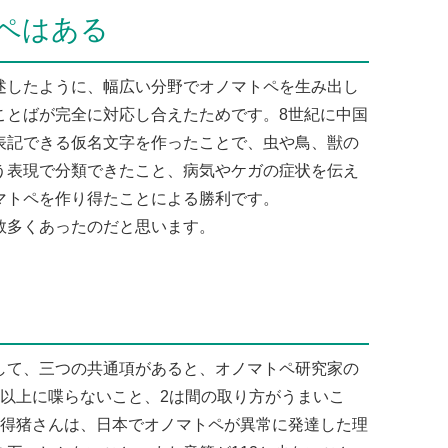
ペはある
したように、幅広い分野でオノマトペを生み出し
ことばが完全に対応し合えたためです。8世紀に中国
表記できる仮名文字を作ったことで、虫や鳥、獣の
う表現で分類できたこと、病気やケガの症状を伝え
マトペを作り得たことによる勝利です。
数多くあったのだと思います。
て、三つの共通項があると、オノマトペ研究家の
要以上に喋らないこと、2は間の取り方がうまいこ
。得猪さんは、日本でオノマトペが異常に発達した理