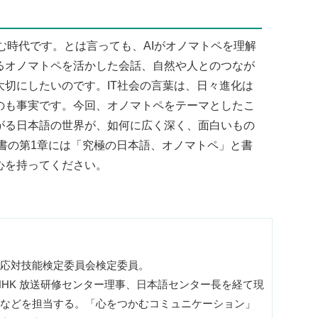
む時代です。とは言っても、AIがオノマトペを理解
るオノマトペを活かした会話、自然や人とのつなが
切にしたいのです。IT社会の言葉は、日々進化は
のも事実です。今回、オノマトペをテーマとしたこ
がる日本語の世界が、如何に広く深く、面白いもの
書の第1章には「究極の日本語、オノマトペ」と書
心を持ってください。
応対技能検定委員会検定委員。
NHK 放送研修センター理事、日本語センター長を経て現
などを担当する。「心をつかむコミュニケーション」