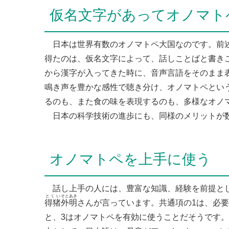
仮名文字があってオノマト
日本は世界有数のオノマトペ大国なのです。前述
得たのは、仮名文字によって、話しことばと書き
から漢字が入ってきた時に、音声言語をそのまま
鳴き声を豊かな感性で聴き分け、オノマトペとい
るのも、また食の味を表現するのも、多様なオノ
日本の科学技術の進歩にも、同様のメリットが
オノマトペを上手に使う
話し上手の人には、豊富な知識、経験を前提とし
とくい
そとあき
得猪
外明
さんが言っています。共通項の1は、必
と、3はオノマトペを有効に使うことだそうです