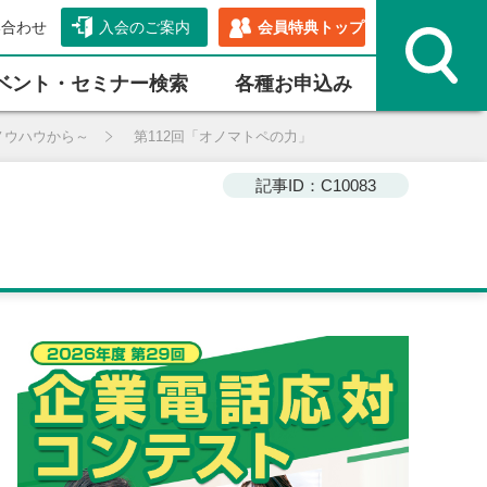
い合わせ
入会のご案内
会員特典トップ
ベント・セミナー検索
各種お申込み
ノウハウから～
第112回「オノマトペの力」
記事ID：C10083