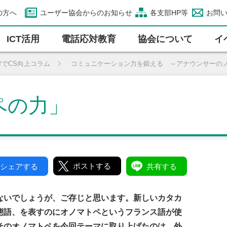
の方へ
ユーザー協会からのお知らせ
各支部HP等
お問
ICT活⽤
電話応対教育
協会について
イ
対でCS向上コラム
コミュニケーション力を鍛える ～アナウンサーの
ペの力」
ポストする
シェアする
共有する
ないでしょうが、ご存じと思います。新しいカタカ
態語、を表すのにオノマトペというフランス語が使
そのオノマトペを今回テーマに取り上げたのは、外