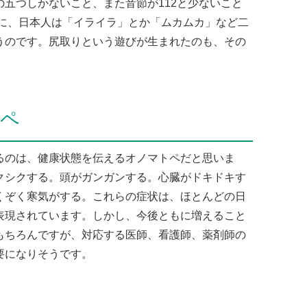
五つしかないこと、また音節が112と少ないこと
めに、日本人は「イライラ」とか「ムカムカ」など二
うのです。尻取りという遊びが生まれたのも、その
トペ
のは、健康状態を伝えるオノマトペだと思いま
クシクする。頭がガンガンする。心臓がドキドキす
くぞく寒気がする。これらの症状は、ほとんどの日
表現されています。しかし、今後ともに増えること
もちろんですが、対応する医師、看護師、薬剤師の
要になりそうです。