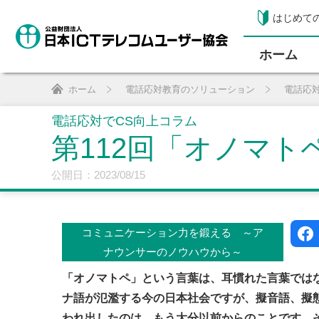
はじめて
ホーム
ホーム
電話応対教育のソリューション
電話応
電話応対でCS向上コラム
第112回「オノマト
公開日：2023/08/15
コミュニケーション力を鍛える ～ア
ナウンサーのノウハウから～
「オノマトペ」という言葉は、耳慣れた言葉では
ナ語が氾濫する今の日本社会ですが、擬音語、擬
われ出したのは、もう大分以前からのことです。