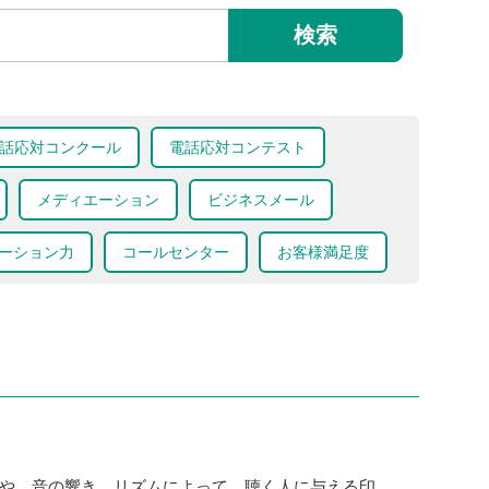
検索
話応対コンクール
電話応対コンテスト
メディエーション
ビジネスメール
ーション力
コールセンター
お客様満足度
や、音の響き、リズムによって、聴く人に与える印...