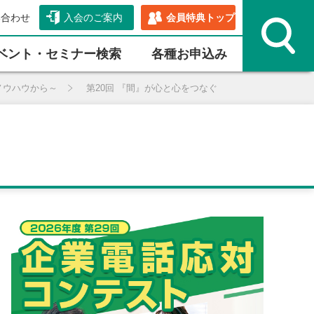
い合わせ
入会のご案内
会員特典トップ
ベント・セミナー検索
各種お申込み
ノウハウから～
第20回 『間』が心と心をつなぐ