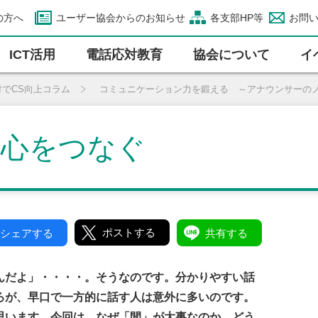
の方へ
ユーザー協会からのお知らせ
各支部HP等
お問
ICT活⽤
電話応対教育
協会について
イ
対でCS向上コラム
コミュニケーション力を鍛える ～アナウンサーの
と心をつなぐ
ポストする
シェアする
共有する
んだよ」・・・・。そうなのです。分かりやすい話
ろが、早口で一方的に話す人は意外に多いのです。
思います。今回は、なぜ「間」が大事なのか。どう