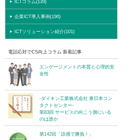
ICTコラム(139)
企業ICT導入事例(190)
ICTソリューション紹介(101)
電話応対でCS向上コラム 新着記事
エンゲージメントの本質と心理的安
全性
-ダイキン工業株式会社 東日本コン
タクトセンター-
第83回 サービスの向こう側にいる
のは誰か
第142回「語感で勝負！」