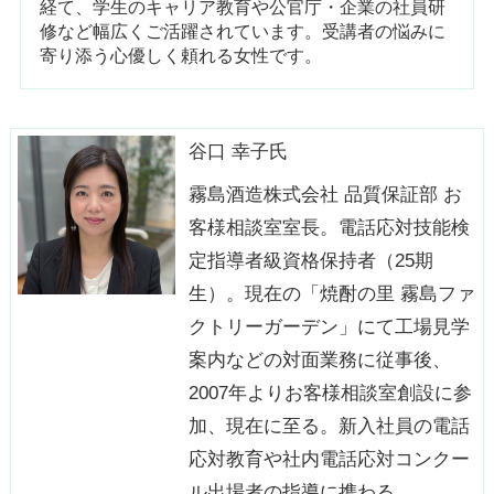
経て、学生のキャリア教育や公官庁・企業の社員研
修など幅広くご活躍されています。受講者の悩みに
寄り添う心優しく頼れる女性です。
谷口 幸子氏
霧島酒造株式会社 品質保証部 お
客様相談室室長。電話応対技能検
定指導者級資格保持者（25期
生）。現在の「焼酎の里 霧島ファ
クトリーガーデン」にて工場見学
案内などの対面業務に従事後、
2007年よりお客様相談室創設に参
加、現在に至る。新入社員の電話
応対教育や社内電話応対コンクー
ル出場者の指導に携わる。