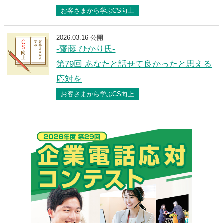
お客さまから学ぶCS向上
2026.03.16 公開
-齋藤 ひかり氏-
第79回 あなたと話せて良かったと思える
応対を
お客さまから学ぶCS向上