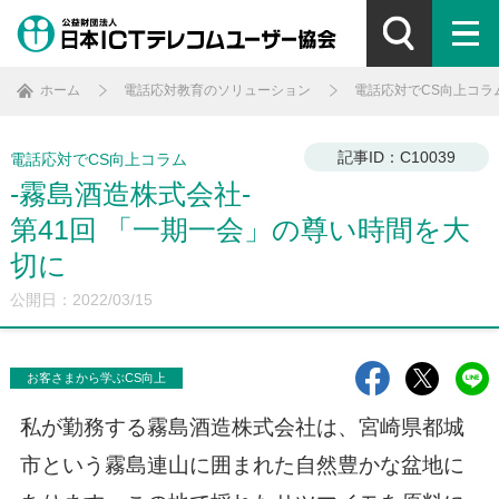
ホーム
電話応対教育のソリューション
電話応対でCS向上コラ
記事ID：C10039
電話応対でCS向上コラム
-霧島酒造株式会社-
第41回 「一期一会」の尊い時間を大
切に
公開日：2022/03/15
お客さまから学ぶCS向上
私が勤務する霧島酒造株式会社は、宮崎県都城
市という霧島連山に囲まれた自然豊かな盆地に