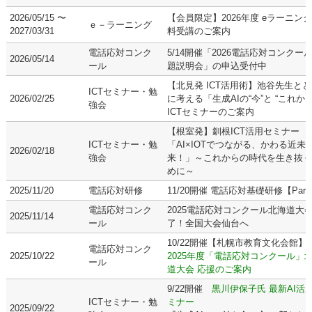
2026/05/15 〜
【会員限定】2026年度 eラーニン
ｅ－ラーニング
2027/03/31
料受講のご案内
電話応対コンク
5/14開催「2026電話応対コンクー
2026/05/14
ール
題説明会」の申込受付中
【北見発 ICT活用術】池谷先生と
ICTセミナー・勉
2026/02/25
に考える「生成AIの“今”と “これから
強会
ICTセミナーのご案内
【根室発】釧根ICT活用セミナー
ICTセミナー・勉
「AI×IOTでつながる、かわる近未
2026/02/18
強会
来！」～これからの時代を生き抜く
めに～
2025/11/20
電話応対研修
11/20開催 電話応対基礎研修【Part
電話応対コンク
2025電話応対コンクール北海道大
2025/11/14
ール
了！全国大会仙台へ
10/22開催【札幌市教育文化会館】
電話応対コンク
2025/10/22
2025年度「電話応対コンクール」
ール
道大会 応援のご案内
9/22開催
黒川伊保子氏 最新AI活
ICTセミナー・勉
ミナー
2025/09/22