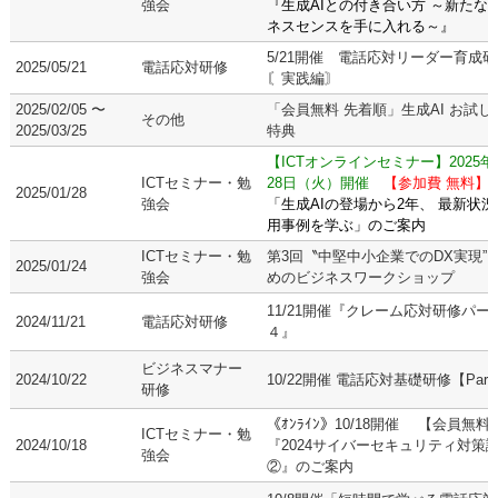
強会
『生成AIとの付き合い方 ～新たな
ネスセンスを手に入れる～』
5/21開催 電話応対リーダー育成
2025/05/21
電話応対研修
〘実践編〙
2025/02/05 〜
「会員無料 先着順」生成AI お試し
その他
2025/03/25
特典
【ICTオンラインセミナー】2025年
ICTセミナー・勉
28日（火）開催
【参加費 無料】
2025/01/28
強会
「生成AIの登場から2年、 最新状
用事例を学ぶ」のご案内
ICTセミナー・勉
第3回〝中堅中小企業でのDX実現” 
2025/01/24
強会
めのビジネスワークショップ
11/21開催『クレーム応対研修パー
2024/11/21
電話応対研修
４』
ビジネスマナー
2024/10/22
10/22開催 電話応対基礎研修【Part
研修
《ｵﾝﾗｲﾝ》10/18開催 【会員無料
ICTセミナー・勉
2024/10/18
『2024サイバーセキュリティ対策
強会
②』のご案内