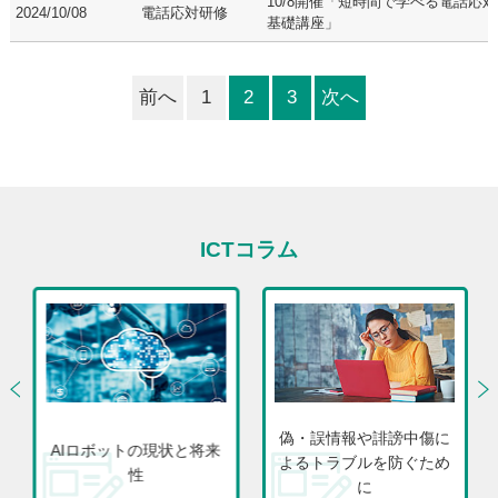
10/8開催「短時間で学べる電話応
2024/10/08
電話応対研修
基礎講座」
前へ
1
2
3
次へ
ICTコラム
偽・誤情報や誹謗中傷に
AIロボットの現状と将来
よるトラブルを防ぐため
性
に