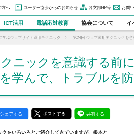
の方へ
ユーザー協会からのお知らせ
各支部HP等
お問
ICT活⽤
電話応対教育
協会について
イ
に学ぶウェブサイト運用テクニック
第24回 ウェブ運用テクニックを
テクニックを意識する前に
識を学んで、トラブルを
ポストする
シェアする
共有する
ックをいろいろとご紹介してきていますが、根本と