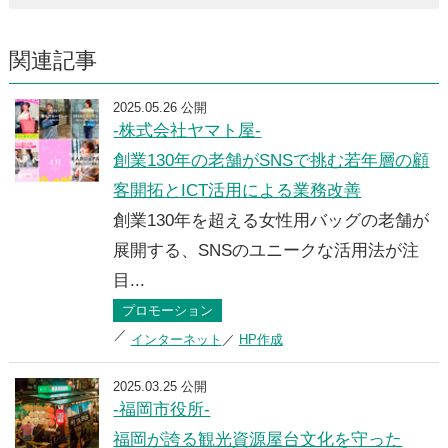
関連記事
2025.05.26 公開
-株式会社ヤマト屋-
創業130年の老舗がSNSで挑む若年層の顧
客開拓とICT活用による業務改善
創業130年を超える女性用バッグの老舗が
展開する、SNSのユニークな活用法が注
目...
プロモーション
インターネット
HP作成
2025.03.25 公開
-福岡市役所-
福岡が誇る観光資源屋台文化を守った