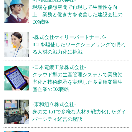
現場を仮想空間で再現して生産性を向
上 業務と働き方を改善した建設会社の
DX戦略
-株式会社ケイリーパートナーズ-
ICTを駆使したワークシェアリングで眠れ
る人材の戦力化に挑戦
-日本電鍍工業株式会社-
クラウド型の生産管理システムで業務効
率化と技術継承を実現した多品種変量生
産企業のDX戦略
-東和組立株式会社-
身の丈 IoTで多様な人材を戦力化したダイ
バーシティ経営の秘訣