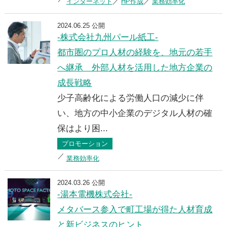
インターネット
HP作成
業務効率化
2024.06.25 公開
-株式会社九州パール紙工-
都市圏のプロ人材の経験を、地元の若手
へ継承 外部人材を活用した地方企業の
成長戦略
少子高齢化による労働人口の減少に伴
い、地方の中小企業のデジタル人材の確
保はより困...
プロモーション
業務効率化
2024.03.26 公開
-湯本電機株式会社-
メタバース参入で町工場が得た人材育成
と新ビジネスのヒント