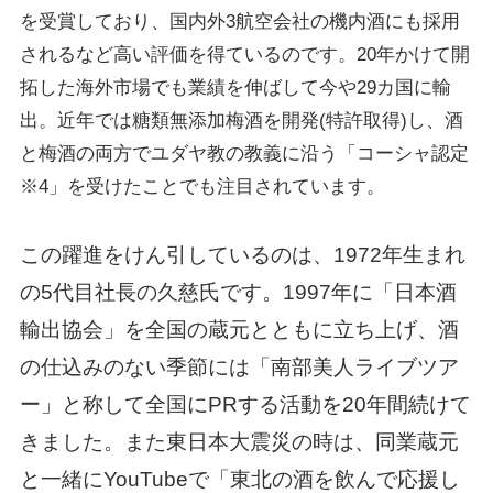
を受賞しており、国内外3航空会社の機内酒にも採用
されるなど高い評価を得ているのです。20年かけて開
拓した海外市場でも業績を伸ばして今や29カ国に輸
出。近年では糖類無添加梅酒を開発(特許取得)し、酒
と梅酒の両方でユダヤ教の教義に沿う「コーシャ認定
※4」を受けたことでも注目されています。
この躍進をけん引しているのは、1972年生まれ
の5代目社長の久慈氏です。1997年に「日本酒
輸出協会」を全国の蔵元とともに立ち上げ、酒
の仕込みのない季節には「南部美人ライブツア
ー」と称して全国にPRする活動を20年間続けて
きました。また東日本大震災の時は、同業蔵元
と一緒にYouTubeで「東北の酒を飲んで応援し