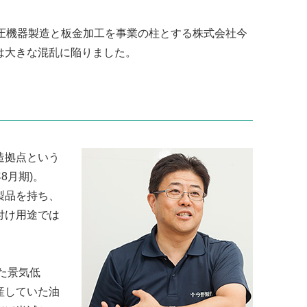
油圧機器製造と板金加工を事業の柱とする株式会社今
は大きな混乱に陥りました。
造拠点という
8月期)。
製品を持ち、
付け用途では
た景気低
産していた油