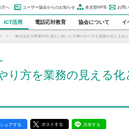
の方へ
ユーザー協会からのお知らせ
各支部HP等
お問
ICT活⽤
電話応対教育
協会について
イ
ド
-株式会社今野製作所-個人に頼った仕事のやり方を業務の見える化と
-
やり方を業務の見える化と
ポストする
シェアする
共有する