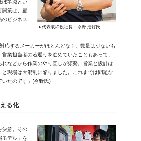
ほぼ半減とい
打開策は、顧
品のビジネス
▲代表取締役社長・今野 浩好氏
に対応するメーカーがほとんどなく、数量は少ないも
、営業担当者の若返りを進めていたこともあって、
忘れなどから作業のやり直しが頻発。営業と設計は
、と現場は大混乱に陥りました。これまでは問題な
いたのです」(今野氏)
見える化
を決意。その
照モデル」を