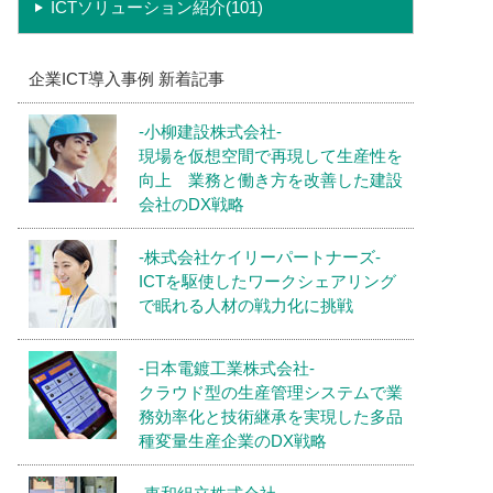
ICTソリューション紹介(101)
企業ICT導入事例 新着記事
-小柳建設株式会社-
現場を仮想空間で再現して生産性を
向上 業務と働き方を改善した建設
会社のDX戦略
-株式会社ケイリーパートナーズ-
ICTを駆使したワークシェアリング
で眠れる人材の戦力化に挑戦
-日本電鍍工業株式会社-
クラウド型の生産管理システムで業
務効率化と技術継承を実現した多品
種変量生産企業のDX戦略