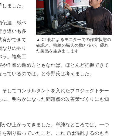
手しました。
頭伝達、紙ベ
行き違いも多
共有ができて
▲ICT化によるモニターでの作業状態の
確認と、熟練の職人の勘と技が、優れ
員なりのやり
た製品を生み出します
バラ。福島工
容や作業の進め方ともなれば、ほとんど把握できて
なっているのでは、と今野氏は考えました。
、そしてコンサルタントを入れたプロジェクトチー
もに、明らかになった問題点の改善策づくりにも知
浮かび上がってきました。単純なところでは、一つ
号を割り振っていたこと。これでは混乱するのも当