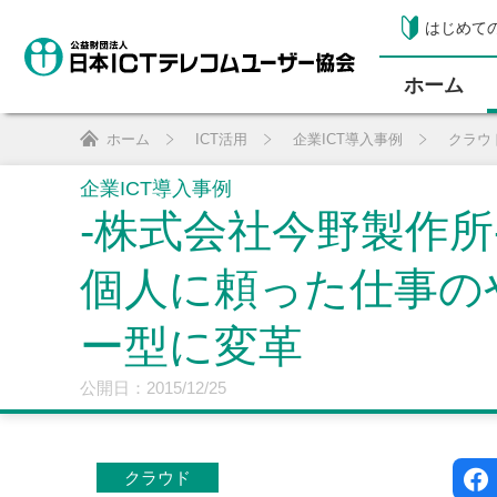
はじめて
ホーム
ホーム
ICT活用
企業ICT導入事例
クラウ
企業ICT導入事例
-株式会社今野製作所
個人に頼った仕事の
ー型に変革
公開日：2015/12/25
クラウド