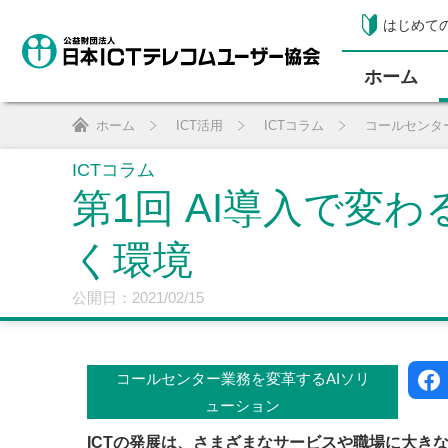
はじめて
ホーム
ホーム
ICT活用
ICTコラム
コールセンタ
ICTコラム
第1回 AI導入で変
く環境
公開日：2021/02/15
コールセンター業務を変革するAIソリ
ューション
ICTの発展は、さまざまなサービスや職場に大き