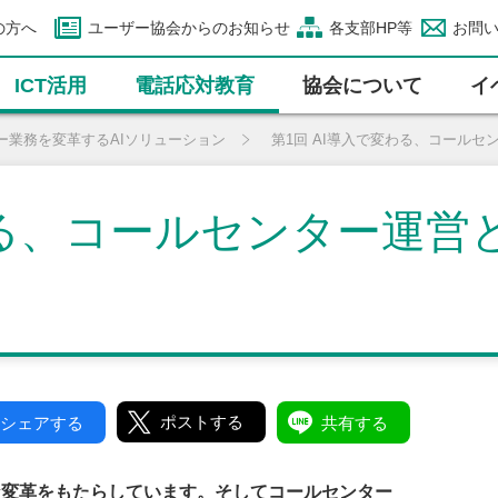
の方へ
ユーザー協会からのお知らせ
各支部HP等
お問
ICT活⽤
電話応対教育
協会について
イ
ー業務を変革するAIソリューション
第1回 AI導入で変わる、コール
わる、コールセンター運
ポストする
シェアする
共有する
な変革をもたらしています。そしてコールセンター