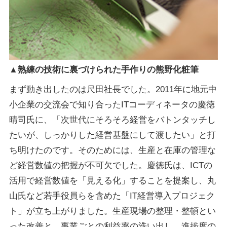
▲熟練の技術に裏づけられた手作りの熊野化粧筆
まず動き出したのは尺田社長でした。2011年に地元中
小企業の交流会で知り合ったITコーディネータの慶徳
晴司氏に、「次世代にそろそろ経営をバトンタッチし
たいが、しっかりした経営基盤にして渡したい」と打
ち明けたのです。そのためには、生産と在庫の管理な
ど経営数値の把握が不可欠でした。慶徳氏は、ICTの
活用で経営数値を「見える化」することを提案し、丸
山氏など若手役員らを含めた「IT経営導入プロジェク
ト」が立ち上がりました。生産現場の整理・整頓とい
った改善と、事業ごとの利益率の洗い出し、進捗度の