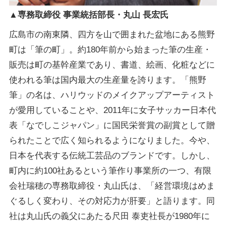
▲専務取締役 事業統括部長・丸山 長宏氏
広島市の南東隣、四方を山で囲まれた盆地にある熊野
町は「筆の町」。約180年前から始まった筆の生産・
販売は町の基幹産業であり、書道、絵画、化粧などに
使われる筆は国内最大の生産量を誇ります。「熊野
筆」の名は、ハリウッドのメイクアップアーティスト
が愛用していることや、2011年に女子サッカー日本代
表「なでしこジャパン」に国民栄誉賞の副賞として贈
られたことで広く知られるようになりました。今や、
日本を代表する伝統工芸品のブランドです。しかし、
町内に約100社あるという筆作り事業所の一つ、有限
会社瑞穂の専務取締役・丸山氏は、「経営環境はめま
ぐるしく変わり、その対応力が肝要」と語ります。同
社は丸山氏の義父にあたる尺田 泰吏社長が1980年に