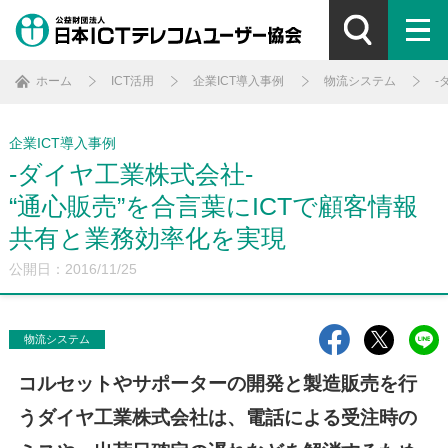
ホーム
ICT活用
企業ICT導入事例
物流システム
-
企業ICT導入事例
-ダイヤ工業株式会社-
“通心販売”を合言葉にICTで顧客情報
共有と業務効率化を実現
公開日：2016/11/25
物流システム
コルセットやサポーターの開発と製造販売を行
うダイヤ工業株式会社は、電話による受注時の