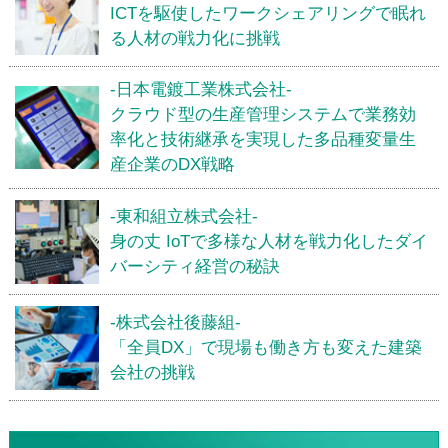
ICTを駆使したワークシェアリングで眠れ
る人材の戦力化に挑戦
-日本電鍍工業株式会社-
クラウド型の生産管理システムで業務効
率化と技術継承を実現した多品種変量生
産企業のDX戦略
-東和組立株式会社-
身の丈 IoTで多様な人材を戦力化したダイ
バーシティ経営の秘訣
-株式会社後藤組-
「全員DX」で現場も働き方も変えた建築
会社の挑戦