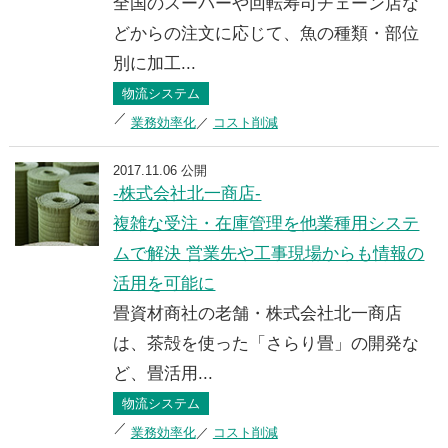
全国のスーパーや回転寿司チェーン店な
どからの注文に応じて、魚の種類・部位
別に加工...
物流システム
業務効率化
コスト削減
2017.11.06 公開
-株式会社北一商店-
複雑な受注・在庫管理を他業種用システ
ムで解決 営業先や工事現場からも情報の
活用を可能に
畳資材商社の老舗・株式会社北一商店
は、茶殻を使った「さらり畳」の開発な
ど、畳活用...
物流システム
業務効率化
コスト削減