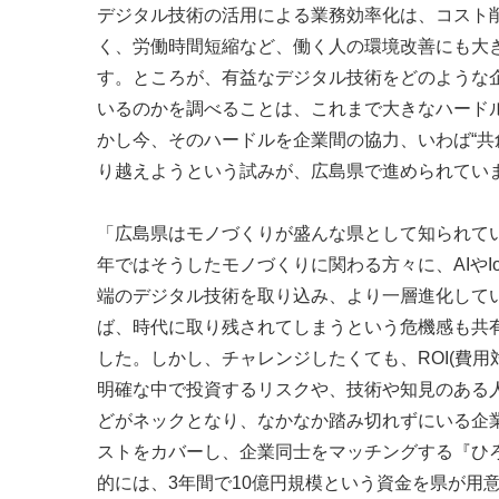
デジタル技術の活用による業務効率化は、コスト
く、労働時間短縮など、働く人の環境改善にも大
す。ところが、有益なデジタル技術をどのような
いるのかを調べることは、これまで大きなハード
かし今、そのハードルを企業間の協力、いわば“共
り越えようという試みが、広島県で進められてい
「広島県はモノづくりが盛んな県として知られて
年ではそうしたモノづくりに関わる方々に、AIやI
端のデジタル技術を取り込み、より一層進化して
ば、時代に取り残されてしまうという危機感も共
した。しかし、チャレンジしたくても、ROI(費用
明確な中で投資するリスクや、技術や知見のある
どがネックとなり、なかなか踏み切れずにいる企
ストをカバーし、企業同士をマッチングする『ひ
的には、3年間で10億円規模という資金を県が用