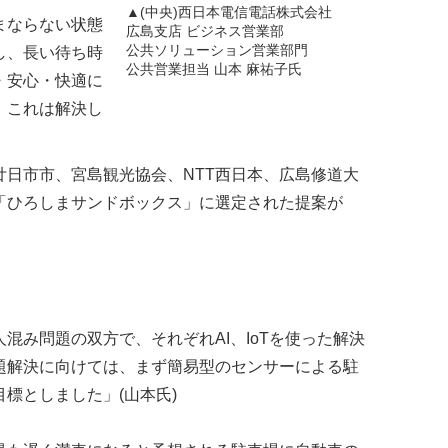
▲(中央)西日本電信電話株式会社
まならない状態
広島支店 ビジネス営業部
公共ソリューション営業部門
し、長い待ち時
公共営業担当 山本 麻祐子氏
・安心・快適に
、これは解決し
日市市、宮島観光協会、NTT西日本、広島修道大
「ひろしまサンドボックス」に選定された提案が
。
混み問題の双方で、それぞれAI、IoTを使った解決
題解決に向けては、まず簡易型のセンサーによる駐
標としました」(山本氏)