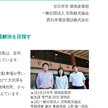
廿日市市 環境産業部
一般社団法人 宮島観光協会
西日本電信電話株式会社
問題解決を目指す
宮島は、近年、
っています。
の駐車場が早い
延びて大渋滞を
地域住民、さら
▲(左)廿日市市 環境産業部
与えています」
観光課 専門員 田宮 憲明氏
▲(右)一般社団法人 宮島観光協会
専務理事 兼任 事務局長 上野 隆一郎氏