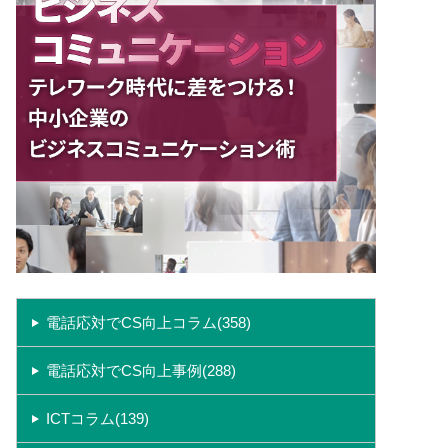
電話応対でCS向上コラム(358)
電話応対でCS向上事例(288)
ICTコラム(139)