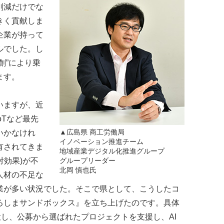
削減だけでな
きく貢献しま
企業が持って
ルでした。し
創”により乗
ます。
いますが、近
oTなど最先
▲広島県 商工労働局
いかなけれ
イノベーション推進チーム
有されてきま
地域産業デジタル化推進グループ
対効果)が不
グループリーダー
北岡 慎也氏
人材の不足な
業が多い状況でした。そこで県として、こうしたコ
ろしまサンドボックス』を立ち上げたのです。具体
意し、公募から選ばれたプロジェクトを支援し、AI