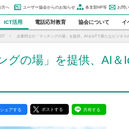
の方へ
ユーザー協会からのお知らせ
各支部HP等
お問
ICT活⽤
電話応対教育
協会について
イ
IOT
企業同士の「マッチングの場」を提供、AI＆IoTで新たなビジネス
グの場」を提供、AI＆I
ポストする
シェアする
共有する