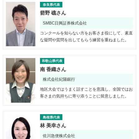
奈良県代表
箭野 礁さん
SMBC日興証券株式会社
コンクールを知らない方をお客さま役にして、素直
な疑問や質問を出してもらう練習を重ねました。
和歌山県代表
南 香織さん
株式会社紀陽銀行
地区大会ではうまく話すことを意識し、全国ではお
客さまの気持ちに寄り添うことに留意しました。
島根県代表
林 美幸さん
佐川急便株式会社