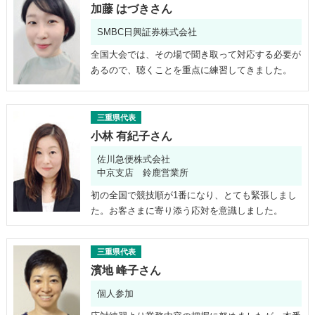
加藤 はづきさん
SMBC日興証券株式会社
全国大会では、その場で聞き取って対応する必要が
あるので、聴くことを重点に練習してきました。
三重県代表
小林 有紀子さん
佐川急便株式会社
中京支店 鈴鹿営業所
初の全国で競技順が1番になり、とても緊張しまし
た。お客さまに寄り添う応対を意識しました。
三重県代表
濱地 峰子さん
個人参加