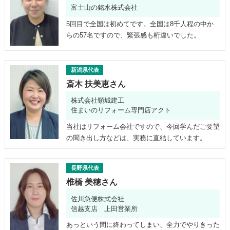
富士山の銘水株式会社
5回目で全国は初めてです。全国は8千人程の中か
らの57名ですので、緊張感も桁違いでした。
新潟県代表
斎木 扶美恵さん
株式会社頸城建工
住まいのリフォーム専門店アクト
当社はリフォーム会社ですので、今回学んだご要望
の聞き出し方などは、実務に直結しています。
長野県代表
椎橋 美穂さん
佐川急便株式会社
信越支店 上田営業所
あっという間に終わってしまい、全力でやりきった