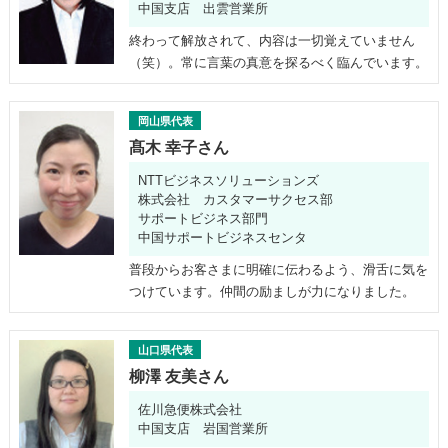
中国支店 出雲営業所
終わって解放されて、内容は一切覚えていません
（笑）。常に言葉の真意を探るべく臨んでいます。
岡山県代表
髙木 幸子さん
NTTビジネスソリューションズ
株式会社 カスタマーサクセス部
サポートビジネス部門
中国サポートビジネスセンタ
普段からお客さまに明確に伝わるよう、滑舌に気を
つけています。仲間の励ましが力になりました。
山口県代表
柳澤 友美さん
佐川急便株式会社
中国支店 岩国営業所