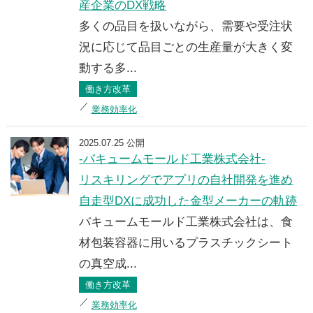
産企業のDX戦略
多くの品目を扱いながら、需要や受注状
況に応じて品目ごとの生産量が大きく変
動する多...
働き方改革
業務効率化
2025.07.25 公開
-バキュームモールド工業株式会社-
リスキリングでアプリの自社開発を進め
自走型DXに成功した金型メーカーの軌跡
バキュームモールド工業株式会社は、食
材包装容器に用いるプラスチックシート
の真空成...
働き方改革
業務効率化