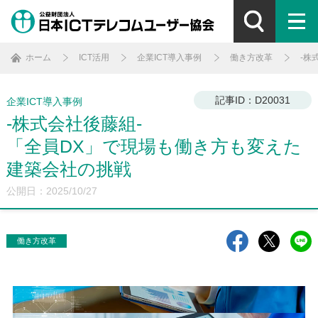
ホーム
ICT活用
企業ICT導入事例
働き方改革
-株
記事ID：D20031
企業ICT導入事例
-株式会社後藤組-
「全員DX」で現場も働き方も変えた
建築会社の挑戦
公開日：2025/10/27
働き方改革