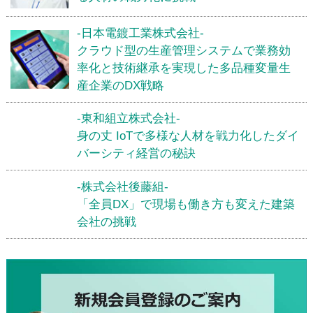
-日本電鍍工業株式会社-
クラウド型の生産管理システムで業務効
率化と技術継承を実現した多品種変量生
産企業のDX戦略
-東和組立株式会社-
身の丈 IoTで多様な人材を戦力化したダイ
バーシティ経営の秘訣
-株式会社後藤組-
「全員DX」で現場も働き方も変えた建築
会社の挑戦