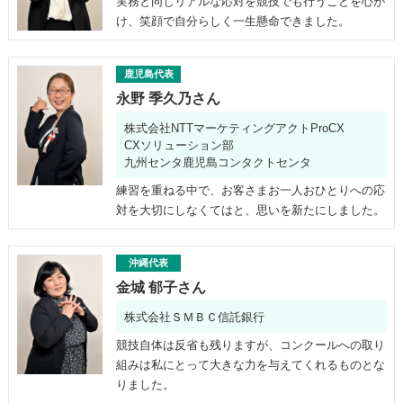
実務と同じリアルな応対を競技でも行うことを心が
け、笑顔で自分らしく一生懸命できました。
鹿児島代表
永野 季久乃さん
株式会社NTTマーケティングアクトProCX
CXソリューション部
九州センタ鹿児島コンタクトセンタ
練習を重ねる中で、お客さまお一人おひとりへの応
対を大切にしなくてはと、思いを新たにしました。
沖縄代表
金城 郁子さん
株式会社ＳＭＢＣ信託銀行
競技自体は反省も残りますが、コンクールへの取り
組みは私にとって大きな力を与えてくれるものとな
りました。