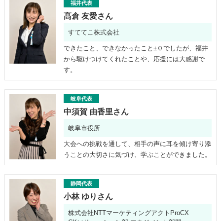
福井代表
髙倉 友愛さん
すててこ株式会社
できたこと、できなかったこと±０でしたが、福井
から駆けつけてくれたことや、応援には大感謝で
す。
岐阜代表
中須賀 由香里さん
岐阜市役所
大会への挑戦を通して、相手の声に耳を傾け寄り添
うことの大切さに気づけ、学ぶことができました。
静岡代表
小林 ゆりさん
株式会社NTTマーケティングアクトProCX