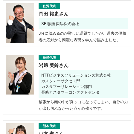
佐賀代表
岡田 裕史さん
SBI損害保険株式会社
3分に収めるのが難しい課題でしたが、過去の優勝
者の応対から簡潔な表現を学んで臨みました。
長崎代表
岩﨑 美鈴さん
NTTビジネスソリューションズ株式会社
カスタマーサクセス部
カスタマーリレーション部門
長崎カスタマーコンタクトセンタ
緊張から頭の中が真っ白になってしまい、自分の力
が出し切れなかった点が心残りです。
熊本代表
山本 継さん