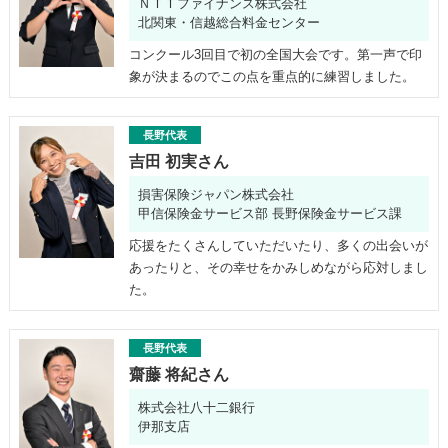
ＮＴＴファイナンス株式会社
北関東・信越総合料金センター
コンクール3回目で初の全国大会です。第一声で印
象が決まるのでこの点を重点的に練習しました。
長野代表
吉田 初実さん
損害保険ジャパン株式会社
甲信保険金サービス部 長野保険金サービス課
応援をたくさんしていただいたり、多くの出会いが
あったりと、その幸せをかみしめながら応対しまし
た。
長野代表
齋藤 将紀さん
株式会社八十二銀行
伊那支店