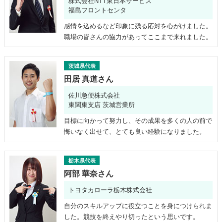
株式会社NTT東日本サービス
福島フロントセンタ
感情を込めるなど印象に残る応対を心がけました。
職場の皆さんの協力があってここまで来れました。
茨城県代表
田居 真道さん
佐川急便株式会社
東関東支店 茨城営業所
目標に向かって努力し、その成果を多くの人の前で
悔いなく出せて、とても良い経験になりました。
栃木県代表
阿部 華奈さん
トヨタカローラ栃木株式会社
自分のスキルアップに役立つことを身につけられま
した。競技を終えやり切ったという思いです。