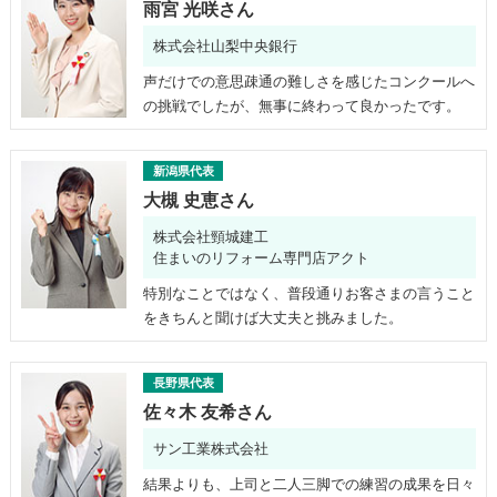
雨宮 光咲さん
株式会社山梨中央銀行
声だけでの意思疎通の難しさを感じたコンクールへ
の挑戦でしたが、無事に終わって良かったです。
新潟県代表
大槻 史恵さん
株式会社頸城建工
住まいのリフォーム専門店アクト
特別なことではなく、普段通りお客さまの言うこと
をきちんと聞けば大丈夫と挑みました。
長野県代表
佐々木 友希さん
サン工業株式会社
結果よりも、上司と二人三脚での練習の成果を日々