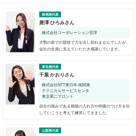
群馬県代表
唐澤 ひろみさん
株式会社コーポレーション宮澤
大勢の前での競技で力を出し切れませんでしたが、
会社の全員に支えていただき感謝しています。
東京都代表
千葉 かおりさん
株式会社NTT東日本-南関東
テクニカルサービスセンタ
東京第二フロント
自分の強みである相槌の入れ方や抑揚のつけ方を出
していこうと考えて練習してきました。
山梨県代表