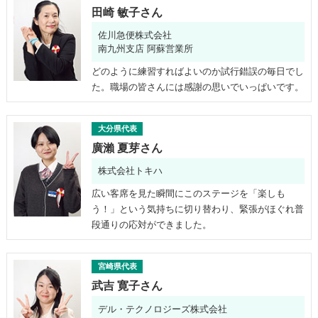
田崎 敏子さん
佐川急便株式会社
南九州支店 阿蘇営業所
どのように練習すればよいのか試行錯誤の毎日でし
た。職場の皆さんには感謝の思いでいっぱいです。
大分県代表
廣瀨 夏芽さん
株式会社トキハ
広い客席を見た瞬間にこのステージを「楽しも
う！」という気持ちに切り替わり、緊張がほぐれ普
段通りの応対ができました。
宮崎県代表
武吉 寛子さん
デル・テクノロジーズ株式会社