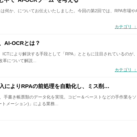
む中で“AI-OCRブーム”を考える
R”とは何か、についてお伝えいたしました。今回の第2回では、RPA市場やAI
。
カテゴリ ：
AI-OCRとは？
を、ICTにより解決する手段として「RPA」とともに注目されているのが、
改革について解説...
カテゴリ ：
R の導入によりRPAの前処理を自動化し、ミス削…
の導入で、手書き帳票類のデータ化を実現。コピー＆ペーストなどの手作業
トメーション)」による業務...