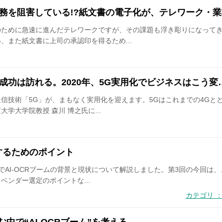
務を阻害している!?紙文書の電子化が、テレワーク・業
のために急速に進んだテレワークですが、その課題も浮き彫りになって
、また紙文書に上司の承認印を得るため...
成功は訪れる。2020年、5G実用化でビジネスはこう変
信技術「5G」が、まもなく実用化を迎えます。5Gはこれまでの4Gと
学大学院教授 森川 博之氏に...
定するためのポイント
AI-OCRブームの背景と現状について解説しました。第3回の今回は、こ
ンダー選定のポイントな...
カテゴリ ：