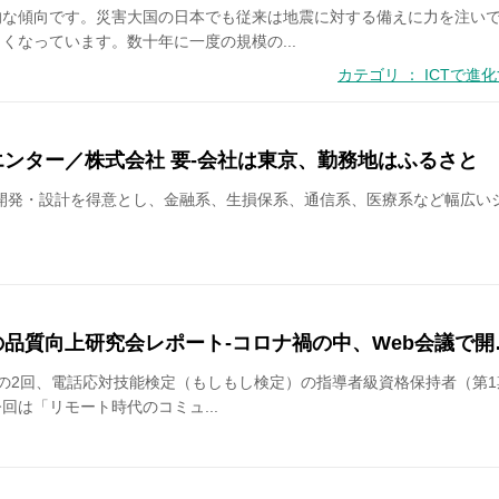
的な傾向です。災害大国の日本でも従来は地震に対する備えに力を注い
くなっています。数十年に一度の規模の...
カテゴリ ： ICTで
エンター／株式会社 要-会社は東京、勤務地はふるさと 
の開発・設計を得意とし、金融系、生損保系、通信系、医療系など幅広い
の品質向上研究会レポート‐コロナ禍の中、Web会議で開
土）の2回、電話応対技能検定（もしもし検定）の指導者級資格保持者（第
は「リモート時代のコミュ...