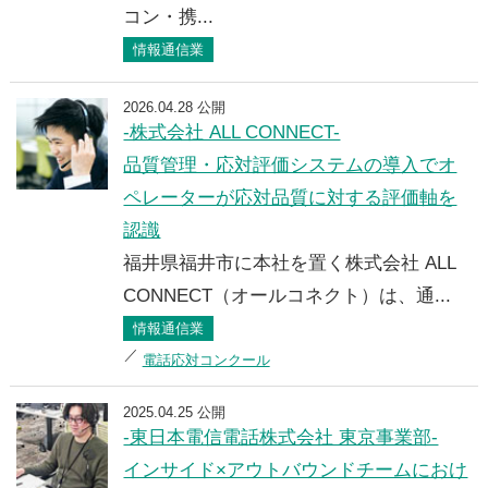
コン・携...
情報通信業
2026.04.28 公開
-株式会社 ALL CONNECT-
品質管理・応対評価システムの導入でオ
ペレーターが応対品質に対する評価軸を
認識
福井県福井市に本社を置く株式会社 ALL
CONNECT（オールコネクト）は、通...
情報通信業
電話応対コンクール
2025.04.25 公開
-東日本電信電話株式会社 東京事業部-
インサイド×アウトバウンドチームにおけ