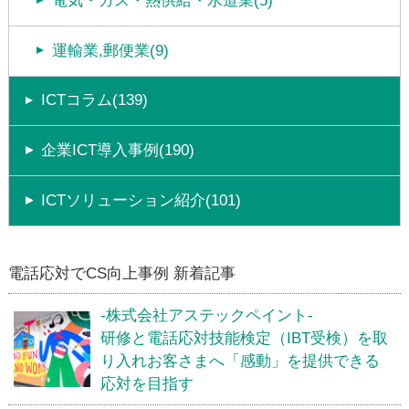
電気・ガス・熱供給・水道業(5)
運輸業,郵便業(9)
ICTコラム(139)
企業ICT導入事例(190)
ICTソリューション紹介(101)
電話応対でCS向上事例 新着記事
-株式会社アステックペイント-
研修と電話応対技能検定（IBT受検）を取
り入れお客さまへ「感動」を提供できる
応対を目指す