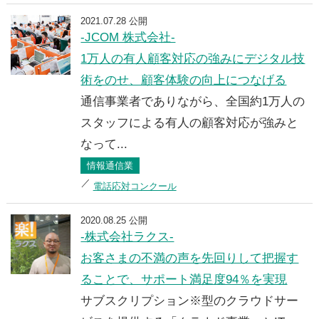
2021.07.28 公開
-JCOM 株式会社-
1万人の有人顧客対応の強みにデジタル技
術をのせ、顧客体験の向上につなげる
通信事業者でありながら、全国約1万人の
スタッフによる有人の顧客対応が強みと
なって...
情報通信業
電話応対コンクール
2020.08.25 公開
-株式会社ラクス-
お客さまの不満の声を先回りして把握す
ることで、サポート満足度94％を実現
サブスクリプション※型のクラウドサー