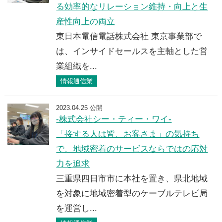
る効率的なリレーション維持・向上と生
産性向上の両立
東日本電信電話株式会社 東京事業部で
は、インサイドセールスを主軸とした営
業組織を...
情報通信業
2023.04.25 公開
-株式会社シー・ティー・ワイ-
「接する人は皆、お客さま」の気持ち
で、地域密着のサービスならではの応対
力を追求
三重県四日市市に本社を置き、県北地域
を対象に地域密着型のケーブルテレビ局
を運営し...