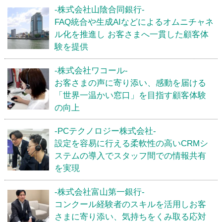
-株式会社山陰合同銀行-
FAQ統合や生成AIなどによるオムニチャネ
ル化を推進し お客さまへ一貫した顧客体
験を提供
-株式会社ワコール-
お客さまの声に寄り添い、感動を届ける
「世界一温かい窓口」を目指す顧客体験
の向上
-PCテクノロジー株式会社-
設定を容易に行える柔軟性の高いCRMシ
ステムの導入でスタッフ間での情報共有
を実現
-株式会社富山第一銀行-
コンクール経験者のスキルを活用しお客
さまに寄り添い、気持ちをくみ取る応対