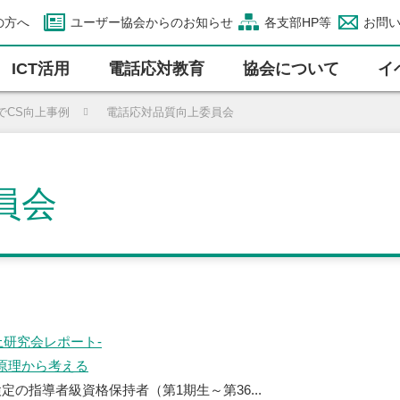
の方へ
ユーザー協会からのお知らせ
各支部HP等
お問
ICT活⽤
電話応対教育
協会について
イ
でCS向上事例
電話応対品質向上委員会
員会
上研究会レポート-
原理から考える
定の指導者級資格保持者（第1期生～第36...