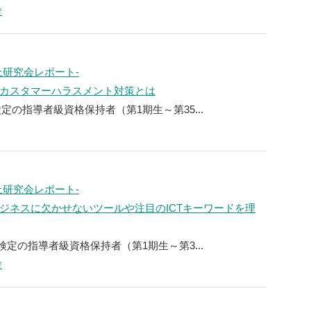
定
上研究会レポート-
カスタマーハラスメント対策とは
定の指導者級資格保持者（第1期生～第35...
上研究会レポート-
ジネスに欠かせないツールや注目のICTキーワードを理
検定の指導者級資格保持者（第1期生～第3...
定