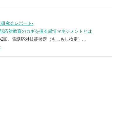
上研究会レポート‐
話応対教育のカギを握る感情マネジメントとは
の2回、電話応対技能検定（もしもし検定）...
定