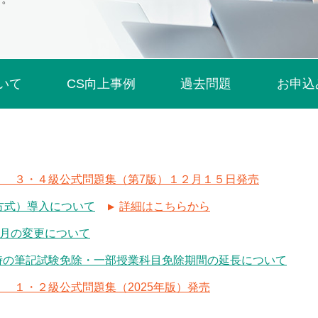
いて
CS向上事例
過去問題
お申込
） ３・４級公式問題集（第7版）１２月１５日発売
ト方式）導入について
詳細はこちらから
定月の変更について
時の筆記試験免除・一部授業科目免除期間の延長について
 １・２級公式問題集（2025年版）発売