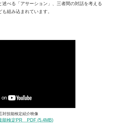
と述べる「アサーション」、三者間の対話を考える
ども組み込まれています。
応対技能検定紹介映像
検定PR PDF (5.4MB)