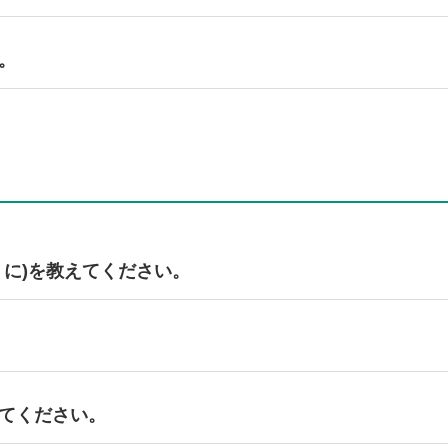
い。
。
うに)を教えてください。
予選)がありますので、
ユーザー協会 各支部
にお申込みください
、会員価格は無料です。ただし、無料となる人数は、各都道府県ごと
てください。
ください。