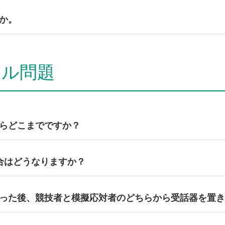
へお支払いください。詳しくは、
ユーザー協会 各支部
にお問い合
か。
会 各支部
までお問い合わせください。
ール問題
らどこまでですか？
始め、終話（通話を終了した時点）までを計測します。
合はどうなりますか？
分を超えた応対については15秒毎に審査委員1名につき1点を減点
った後、競技者と模擬応対者のどちらから受話器を置き