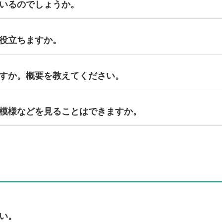
いるのでしょうか。
る都道府県のユーザー協会にお申込みください。
役立ちますか。
大会で優勝もしくは準優勝された方を除きます。
ルアップを図ることによるCS向上を目的としています。営業マイン
すか。概要を教えてください。
対をしながら、営業マインドも試されるコンクール問題に取り組み
模様などを見ることはできますか。
こちら
から。
い。