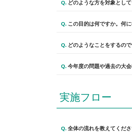
Q.
どのような方を対象として
どなたでも参加できます。勤務す
Q.
この目的は何ですか。何に
※過去に電話応対コンクール全国
各企業の電話応対サービスのレベ
Q.
どのようなことをするので
設定された場面に基づき、電話応
Q.
今年度の問題や過去の大会
競い合います。今年度の問題文は
今年度の問題文は
こちら
から。
過去大会模様は
こちら
実施フロー
Q.
全体の流れを教えてくださ