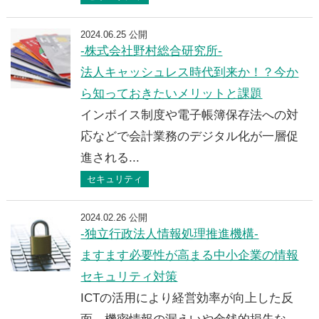
2024.06.25 公開
-株式会社野村総合研究所-
法人キャッシュレス時代到来か！？今か
ら知っておきたいメリットと課題
インボイス制度や電子帳簿保存法への対
応などで会計業務のデジタル化が一層促
進される...
セキュリティ
2024.02.26 公開
-独立行政法人情報処理推進機構-
ますます必要性が高まる中小企業の情報
セキュリティ対策
ICTの活用により経営効率が向上した反