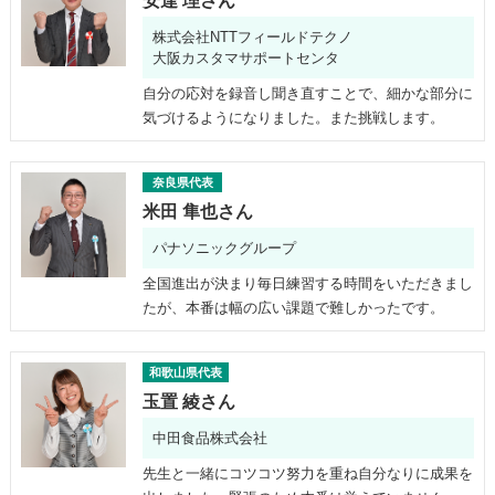
安達 理さん
株式会社NTTフィールドテクノ
大阪カスタマサポートセンタ
自分の応対を録音し聞き直すことで、細かな部分に
気づけるようになりました。また挑戦します。
奈良県代表
米田 隼也さん
パナソニックグループ
全国進出が決まり毎日練習する時間をいただきまし
たが、本番は幅の広い課題で難しかったです。
和歌山県代表
玉置 綾さん
中田食品株式会社
先生と一緒にコツコツ努力を重ね自分なりに成果を