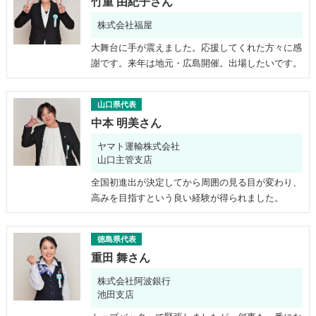
竹重 由紀子さん
株式会社福屋
大舞台に手が震えました。応援してくれた方々に感
謝です。来年は地元・広島開催。出場したいです。
山口県代表
中本 明美さん
ヤマト運輸株式会社
山口主管支店
全国初進出が決定してから周囲の見る目が変わり、
高みを目指すという良い経験が得られました。
徳島県代表
重田 舞さん
株式会社阿波銀行
池田支店