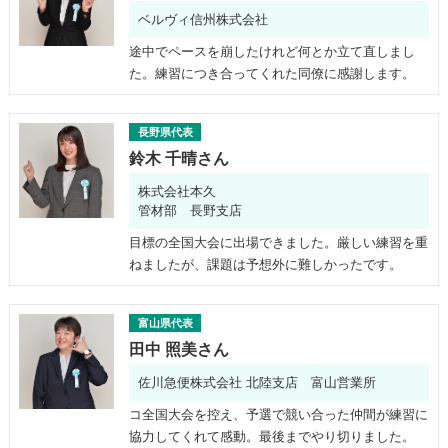
ベルヴィ信州株式会社
途中でペースを崩したけれど何とか立て直しまし
た。練習につき合ってくれた同僚に感謝します。
長野県代表
鈴木 千晴さん
株式会社本久
管材部 長野支店
目標の全国大会に出場できました。厳しい練習を重
ねましたが、課題は予想外に難しかったです。
富山県代表
田中 照美さん
佐川急便株式会社 北陸支店 富山営業所
コ全国大会を控え、予選で競い合った仲間が練習に
協力してくれて感動。最後までやり切りました。