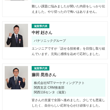
難しい課題に悩みましたが聞いた内容をしっかり伝
えました。やり切ったので悔いはありません。
滋賀県代表
中村 赳さん
パナソニックグループ
エンジニアですが「話せる技術者」を目指し取り組
んでいます。元気に感情を込めて応対しました。
滋賀県代表
藤田 晃浩さん
株式会社NTTマーケティングアクト
関西支店 CRM推進部
関西116センタ（滋賀）
皆さんの支援で全国へ進めました。少しでも恩返し
したく、自分らしい応対を心がけ頑張りました。