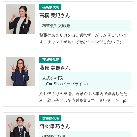
福島県代表
高橋 美紀さん
株式会社太郎庵
緊張のあまり力を出し切れず、がっかりしていま
す。チャンスがあればぜひリベンジしたいです。
茨城県代表
藤原 美鶴さん
株式会社FA
（Car Shopイープライス)
約10年ぶりの出場。通勤途中の車内で練習したた
め、幼い子どもが応対を覚えてしまいました。p>
群馬県代表
阿久津 巧さん
伊勢崎市役所