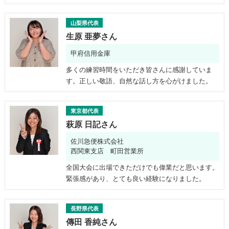
山梨県代表
生原 亜夢さん
甲府信用金庫
多くの練習時間をいただき皆さんに感謝していま
す。正しい敬語、自然な話し方を心がけました。
東京都代表
萩原 日記さん
佐川急便株式会社
西関東支店 町田営業所
全国大会に出場できただけでも偉業だと思います。
緊張感があり、とても良い経験になりました。
長野県代表
傳田 香純さん